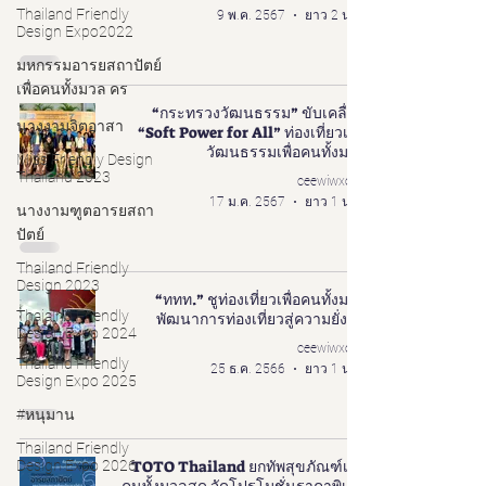
Thailand Friendly
9 พ.ค. 2567
ยาว 2 นาที
Design Expo2022
มหกรรมอารยสถาปัตย์
เพื่อคนทั้งมวล คร
“กระทรวงวัฒนธรรม” ขับเคลื่อน
นางงามจิตอาสา
“Soft Power for All” ท่องเที่ยวเชิง
วัฒนธรรมเพื่อคนทั้งมวล
Miss Friendly Design
Thailand 2023
ceewiwxoxo
17 ม.ค. 2567
ยาว 1 นาที
นางงามฑูตอารยสถา
ปัตย์
Thailand Friendly
Design 2023
“ททท.” ชูท่องเที่ยวเพื่อคนทั้งมวล
Thaialnd Friendly
พัฒนาการท่องเที่ยวสู่ความยั่งยืน
Design Expo 2024
ceewiwxoxo
Thailand Friendly
25 ธ.ค. 2566
ยาว 1 นาที
Design Expo 2025
#หนุมาน
Thailand Friendly
Design Expo 2026
TOTO Thailand ยกทัพสุขภัณฑ์เพื่อ