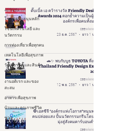
All Posts
ดั๊บเบิ้ล เอ คว้ารางวัล Friendly Design
Awards 2024 ตอกย้ำความเป็นผู้นำ
โซนผู้สนับสนุนหลัก
องค์กรเพื่อคนทั้งมวล
โซนเทคโนโลยี และ
ceewiwxoxo
23 ธ.ค. 2567
ยาว 1 นาที
นวัตกรรม
การท่องเที่ยวเพื่อทุกคน
เทคโนโลยีเพื่อสุขภาพ
🚗✨ พบกับบูธ TOYOTA ที่งาน
วัฒนธรรม และสินค้า
Thailand Friendly Design Expo
2024
ชุมชน
ceewiwxoxo
งานอดิเรก และของ
12 พ.ย. 2567
ยาว 1 นาที
สะสม
อาหารเพือสุขภาพ
บ้านและคุณภาพชีวิต
🛑เอสซีจี ‘องค์กรแห่งโอกาส’หนุนพลัง
คนปล่อยแสง ปั้นนวัตกรรมกรีนโดนใจ
ข่าว
มุ่งสู่สังคมคาร์บอนต่ำ♻️
News
ceewiwxoxo