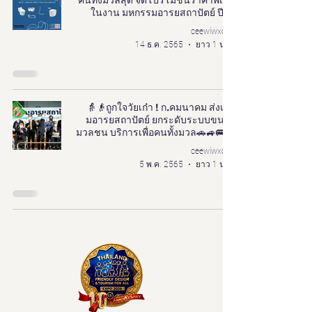
คนทั้งมวลสุด จัดโปรโมชั่นราคาพิเศษ
ในงาน มหกรรมอารยสถาปัตย์ ปีที่6
ceewiwxoxo
14 ธ.ค. 2565
ยาว 1 นาที
👵👴ถูกใจวัยเก๋า ! ก.คมนาคม ส่งเสริ
มอารยสถาปัตย์ ยกระดับระบบขนส่ง
มวลชน บริการเพื่อคนทั้งมวล🚗🚙🚌🚛
ceewiwxoxo
5 พ.ค. 2565
ยาว 1 นาที