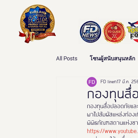
All Posts
โซนผู้สนับสนุนหลัก
เทคโนโลยีเพื่อสุขภาพ
FD line
17 มี.ค. 2
ว
กองทุนสื
กองทุนสื่อปลอดภัยและ
บ้านและคุณภาพชีวิต
ข่
พาไปสัมผัสแหล่งท่องเท
พิพิธภัณฑสถานแห่งช
https://www.youtub
มหกรรมอารยสถาปัตย์เพื่อคน