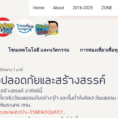
Home
About
2016-2025
ZONE
โซนเทคโนโลยี และนวัตกรรม
การท่องเที่ยวเพื่อ
565
ัฒนธรรม และสินค้าชุมชน
ยาว 1 นาที
งานอดิเรก และของสะสม
่อปลอดภัยและสร้างสรรค์
สร้างสรรค์ อาทิตย์นี้
าว
News
Thailand Friendly Design Expo2022
ี่ยวเชิงวัฒนธรรมกันอย่างจุใจ และดื่มด่ำกับศิลปะวัฒนธรรม กันท
าติพระนคร กทม.
e.com/watch?v=3SMhk60pA6Y...
ทั้งมวล คร
นางงามจิตอาสา
Miss Friendly Desig