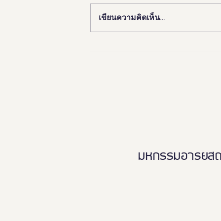
เขียนความคิดเห็น…
🏛️✨ “อยุธยา เมืองมรดกโลก
เพื่อคนทั้งมวล”Ayutthaya
Tourism for Allเปิดมุมมองใหม่…
เที่ยวอยุธยาได้ทุกวัย ทุกสภาพ
ร่างกาย ♿️👵🏻👨‍👩‍👧‍👦
มหกรรมอารยสถาปั