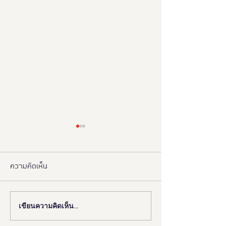
ความคิดเห็น
เขียนความคิดเห็น…
งานดี “ยูดี” ที่ทุกคนต้องห้าม
"มูลนิธิอารยสถาปั
พลาด!
มือ ททท. ปักหมุด 