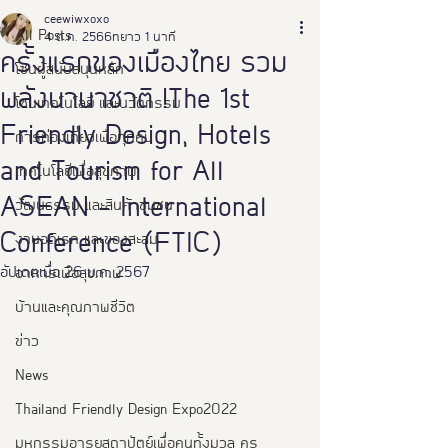
ceewiwxoxo
All Posts
4 ต.ค. 2566
ยาว 1 นาที
ครั้งแรกของเมืองไทย รวม
โซนผู้สนับสนุนหลัก
พลังนานาชาติ !The 1st
โซนเทคโนโลยี และนวัตกรรม
Friendly Design, Hotels
การท่องเที่ยวเพื่อทุกคน
and Tourism for All
เทคโนโลยีเพื่อสุขภาพ
ASEAN - International
วัฒนธรรม และสินค้าชุมชน
Conference (FTIC)
งานอดิเรก และของสะสม
อัปเดตเมื่อ
26 ม.ค. 2567
อาหารเพือสุขภาพ
บ้านและคุณภาพชีวิต
ข่าว
News
Thailand Friendly Design Expo2022
มหกรรมอารยสถาปัตย์เพื่อคนทั้งมวล คร