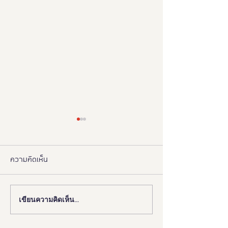
ความคิดเห็น
เขียนความคิดเห็น…
📰 “ห้องสุขาเพื่อทุกคน” เปิด
งานดี “ยูดี” ที่ทุ
ตัวนวัตกรรมเฟรนด์ลี่ดีไซน์
พลาด!
โมเดลใหม่ ฉบับผู้ใช้งานจริง