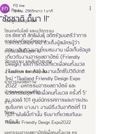
FD line
All Posts
13 ก.พ. 2565
ยาว 1 นาที
"ชัชชาติ ก็มา !!"
โซนผู้สนับสนุนหลัก
โซนเทคโนโลยี และนวัตกรรม
ดร.ชัชชาติ สิทธิพันธุ์ อดีตรัฐมนตรีว่าการ
การท่องเที่ยวเพื่อทุกคน
กระทรวงคมนาคม ตัวเต็งผู้สมัครผู้ว่า 
กทม. เดินทางมาเยี่ยมชมงาน เพื่อเก็บข้อมูล
เทคโนโลยีเพื่อสุขภาพ
เกี่ยวกับงานอารยสถาปัตย์ (Friendly 
วัฒนธรรม และสินค้าชุมชน
Design) และการท่องเที่ยวเพื่อคนทั้งมวล 
(Tourism for All) ในงานเอ็กซ์โปวิถีปกติ
งานอดิเรก และของสะสม
ใหม่ “Thailand Friendly Design Expo 
อาหารเพือสุขภาพ
2022 : มหกรรมอารยสถาปัตย์ และ
บ้านและคุณภาพชีวิต
นวัตกรรมสุขภาพเพื่อคนทั้งมวล ครั้งที่ 5"  
ณ ฮอลล์ 101 ศูนย์นิทรรศการและการประ
ข่าว
ชุมไบเทค บางนา งานมีถึงวันอาทิตย์ที่ 13 
News
กุมภาพันธ์นี้เท่านั้น รีบมาเที่ยวชมกันนะ
ครับ !!
Thailand Friendly Design Expo2022
มหกรรมอารยสถาปัตย์เพื่อคนทั้งมวล คร