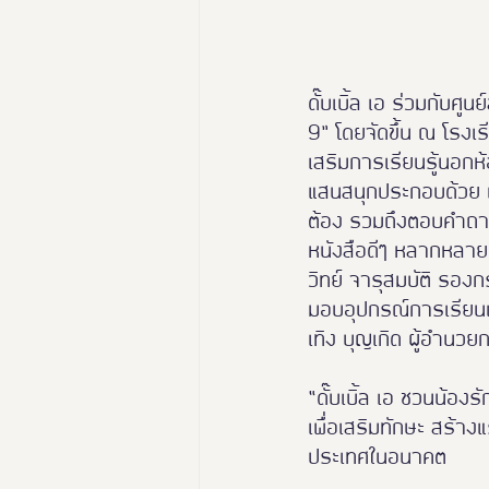
ดั๊บเบิ้ล เอ ร่วมกับศู
9” โดยจัดขึ้น ณ โรงเร
เสริมการเรียนรู้นอกห้
แสนสนุกประกอบด้วย เ
ต้อง รวมถึงตอบคำถามล
หนังสือดีๆ หลากหลาย
วิทย์ จารุสมบัติ รองก
มอบอุปกรณ์การเรียนแ
เทิง บุญเกิด ผู้อำนวย
“ดั๊บเบิ้ล เอ ชวนน้องรั
เพื่อเสริมทักษะ สร้า
ประเทศในอนาคต