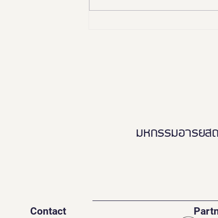
🏛️✨ “อยุธยา เมืองมรดกโลก
เพื่อคนทั้งมวล”Ayutthaya
Tourism for Allเปิดมุมมองใหม่…
เที่ยวอยุธยาได้ทุกวัย ทุกสภาพ
ร่างกาย ♿️👵🏻👨‍👩‍👧‍👦
มหกรรมอารยสถาปั
Contact
Part