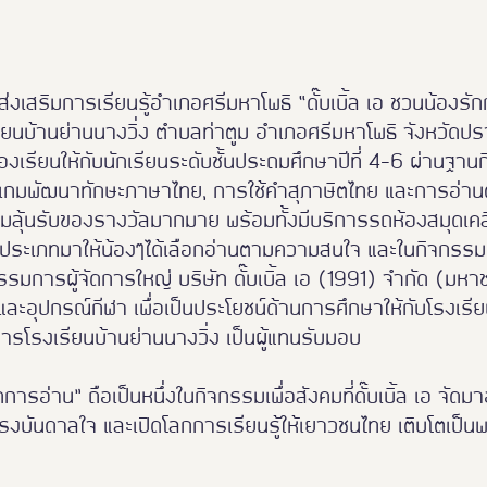
นย์ส่งเสริมการเรียนรู้อำเภอศรีมหาโพธิ “ดั๊บเบิ้ล เอ ชวนน้องรักก
ียนบ้านย่านนางวิ่ง ตำบลท่าตูม อำเภอศรีมหาโพธิ จังหวัดปราจี
องเรียนให้กับนักเรียนระดับชั้นประถมศึกษาปีที่ 4-6 ผ่านฐาน
กมพัฒนาทักษะภาษาไทย, การใช้คำสุภาษิตไทย และการอ่านต
ุ้นรับของรางวัลมากมาย พร้อมทั้งมีบริการรถห้องสมุดเคลื่อ
ประเภทมาให้น้องๆได้เลือกอ่านตามความสนใจ และในกิจกรรมค
รรมการผู้จัดการใหญ่ บริษัท ดั๊บเบิ้ล เอ (1991) จำกัด (มหาช
ละอุปกรณ์กีฬา เพื่อเป็นประโยชน์ด้านการศึกษาให้กับโรงเร
การโรงเรียนบ้านย่านนางวิ่ง เป็นผู้แทนรับมอบ
กการอ่าน” ถือเป็นหนึ่งในกิจกรรมเพื่อสังคมที่ดั๊บเบิ้ล เอ จัดมา
งแรงบันดาลใจ และเปิดโลกการเรียนรู้ให้เยาวชนไทย เติบโตเป็