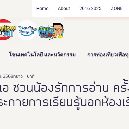
Home
About
2016-2025
ZONE
โซนเทคโนโลยี และนวัตกรรม
การท่องเที่ยวเพื่อ
.ย. 2568
ัฒนธรรม และสินค้าชุมชน
ยาว 1 นาที
งานอดิเรก และของสะสม
ล เอ ชวนน้องรักการอ่าน ครั้ง
ระกายการเรียนรู้นอกห้องเ
าว
News
Thailand Friendly Design Expo2022
ทั้งมวล คร
นางงามจิตอาสา
Miss Friendly Desig