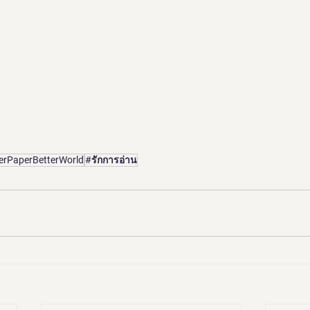
erPaperBetterWorld
#รักการอ่าน