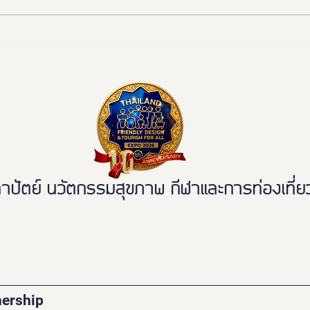
งานดี “ยูดี” ที่ทุกคนต้องห้าม
"มูลน
พลาด!
ททท. 
มรดก
ระดับ
ตย์ นวัตกรรมสุขภาพ กีฬาและการท่องเที่ยวเ
nership