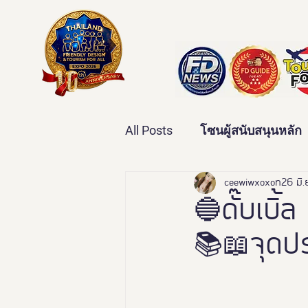
All Posts
โซนผู้สนับสนุนหลัก
เทคโนโลยีเพื่อสุขภาพ
ceewiwxoxo
26 มิ
ว
🔵ดั๊บเบิ้
📚📖จุดป
บ้านและคุณภาพชีวิต
ข่
มหกรรมอารยสถาปัตย์เพื่อคน