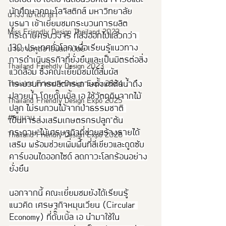
นักศึกษาคณะโลจิสติกส์ มหาวิทยาลัย
นางงามจิตอาสา
บูรพา เข้าเยี่ยมชมกระบวนการผลิต
Miss Friendly Design Thailand 2023
กระดาษครบวงจร ที่ส่งออกไปแล้วกว่า 
130 ประเทศทั่วโลก เพื่อเรียนรู้แนวทาง
นางงามฑูตอารยสถาปัตย์
การดำเนินธุรกิจที่ยั่งยืนและเป็นมิตรต่อสิ่ง
Thailand Friendly Design 2023
แวดล้อม ซึ่งคณะเยี่ยมชมได้สัมผัส
กระบวนการผลิตกระดาษตั้งแต่ต้นน้ำถึง
Thaialnd Friendly Design Expo 2024
ปลายน้ำ โดยดั๊บเบิ้ล เอ ใช้วัตถุดิบจากไม้
Thailand Friendly Design Expo 2025
ปลูก ไม่รบกวนไม้จากป่าธรรมชาติ 
#หนุมาน
เป็นการส่งเสริมเกษตรกรปลูก"ต้น
กระดาษ"ไม้เศรษฐกิจที่ช่วยสร้างรายได้
Thailand Friendly Design Expo 2026
เสริม พร้อมช่วยเพิ่มพื้นที่สีเขียวและดูดซับ
คาร์บอนไดออกไซด์ ลดภาวะโลกร้อนอย่าง
ยั่งยืน
นอกจากนี้ คณะเยี่ยมชมยังได้เรียนรู้
แนวคิด เศรษฐกิจหมุนเวียน (Circular 
Economy) ที่ดั๊บเบิ้ล เอ นำมาใช้ใน