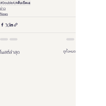
#DoubleA
#ดั๊บเบิ้ลเอ
ข่าว
News
ดูทั้งหมด
โพสต์ล่าสุด