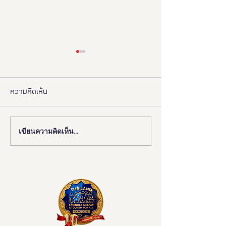
ความคิดเห็น
เขียนความคิดเห็น…
งานดี “ยูดี” ที่ทุกคนต้องห้าม
"มูลนิธิอารยสถาปั
พลาด!
มือ ททท. ปักหมุด 
เมืองมรดกโลกเพื่อ
มวล' ยกระดับ Tou
All"