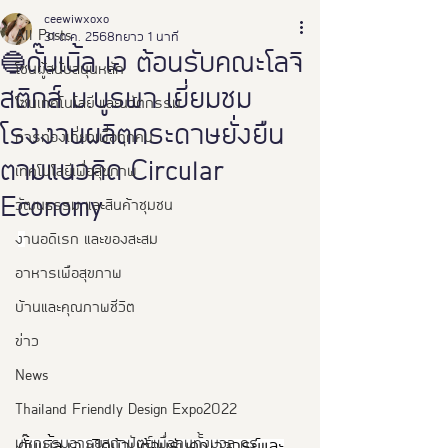
ceewiwxoxo
All Posts
31 ต.ค. 2568
ยาว 1 นาที
🔵ดั๊บเบิ้ล เอ ต้อนรับคณะโลจิ
โซนผู้สนับสนุนหลัก
สติกส์ ม.บูรพา เยี่ยมชม
โซนเทคโนโลยี และนวัตกรรม
โรงงานผลิตกระดาษยั่งยืน
การท่องเที่ยวเพื่อทุกคน
ตามแนวคิด Circular
เทคโนโลยีเพื่อสุขภาพ
Economy
วัฒนธรรม และสินค้าชุมชน
งานอดิเรก และของสะสม
อาหารเพือสุขภาพ
บ้านและคุณภาพชีวิต
ข่าว
News
Thailand Friendly Design Expo2022
มหกรรมอารยสถาปัตย์เพื่อคนทั้งมวล คร
ดั๊บเบิ้ล เอ เปิดบ้านต้อนรับคณาจารย์และ