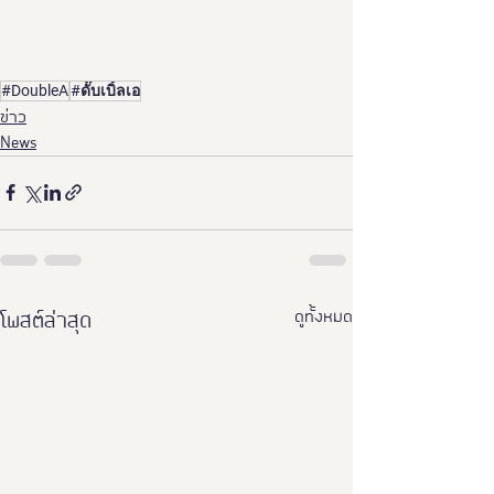
#DoubleA
#ดั๊บเบิ้ลเอ
ข่าว
News
ดูทั้งหมด
โพสต์ล่าสุด