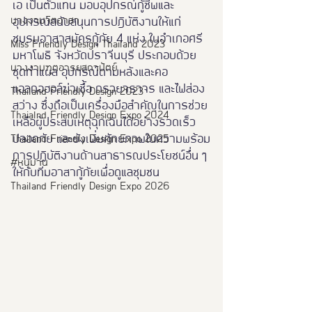
เอ เป็นตัวแทน มอบอุปกรณ์กู้ชีพและ
นางงามจิตอาสา
อุปกรณ์สนับสนุนการปฎิบัติงานให้แก่ 
ชมรมอาสาสมัครกู้ภัย 4 แห่ง ในอำเภอศรี
Miss Friendly Design Thailand 2023
มหาโพธิ จังหวัดปราจีนบุรี ประกอบด้วย 
นางงามฑูตอารยสถาปัตย์
ชุดทำแผล อุปกรณ์ดามหลังและคอ 
แอลกอฮอล์ฆ่าเชื้อ กรวยจราจร และไฟส่อง
Thailand Friendly Design 2023
สว่าง ซึ่งถือเป็นเครื่องมือสำคัญในการช่วย
Thaialnd Friendly Design Expo 2024
เหลือผู้ประสบเหตุฉุกเฉินได้อย่างรวดเร็ว 
ปลอดภัย และยังเพิ่มศักยภาพในความพร้อม
Thailand Friendly Design Expo 2025
การปฏิบัติงานด้านสาธารณประโยชน์อื่น ๆ 
#หนุมาน
ให้กับทีมอาสากู้ภัยเพื่อดูแลชุมชน
Thailand Friendly Design Expo 2026