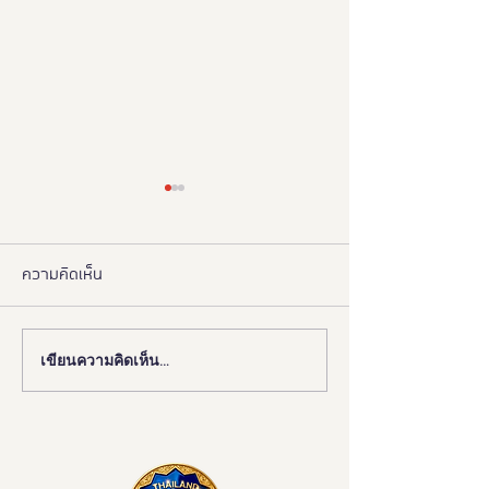
ความคิดเห็น
เขียนความคิดเห็น…
งานดี “ยูดี” ที่ทุกคนต้องห้าม
"มูลนิธิอารยสถาปั
พลาด!
มือ ททท. ปักหมุด 
เมืองมรดกโลกเพื่อ
มวล' ยกระดับ Tou
All"