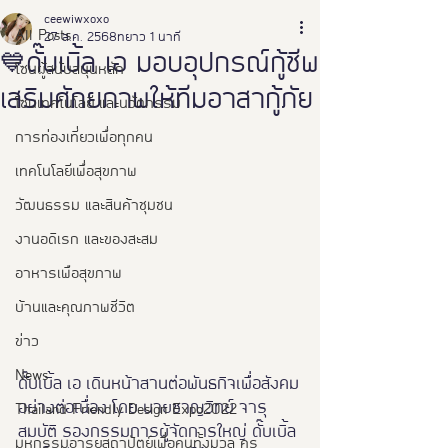
ceewiwxoxo
All Posts
27 ส.ค. 2568
ยาว 1 นาที
💙ดั๊บเบิ้ล เอ มอบอุปกรณ์กู้ชีพ
โซนผู้สนับสนุนหลัก
เสริมศักยภาพให้ทีมอาสากู้ภัย
โซนเทคโนโลยี และนวัตกรรม
การท่องเที่ยวเพื่อทุกคน
เทคโนโลยีเพื่อสุขภาพ
วัฒนธรรม และสินค้าชุมชน
งานอดิเรก และของสะสม
อาหารเพือสุขภาพ
บ้านและคุณภาพชีวิต
ข่าว
News
ดั๊บเบิ้ล เอ เดินหน้าสานต่อพันธกิจเพื่อสังคม
อย่างต่อเนื่อง โดย นายชาญวิทย์ จารุ
Thailand Friendly Design Expo2022
สมบัติ รองกรรมการผู้จัดการใหญ่ ดั๊บเบิ้ล 
มหกรรมอารยสถาปัตย์เพื่อคนทั้งมวล คร