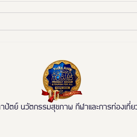
งานดี “ยูดี” ที่ทุกคนต้องห้าม
"มูลน
พลาด!
ททท. 
มรดก
ระดับ
ตย์ นวัตกรรมสุขภาพ กีฬาและการท่องเที่ยวเ