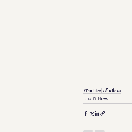
#DoubleA
#ดั๊บเบิ้ลเอ
ข่าว
News