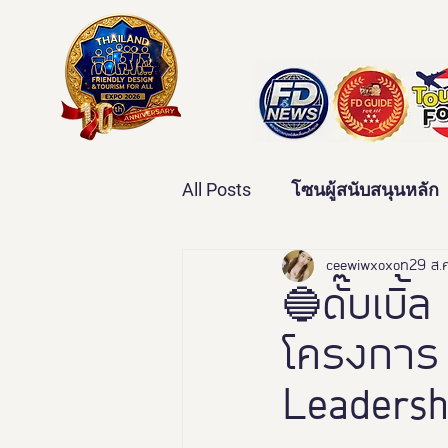
All Posts
โซนผู้สนับสนุนหลัก
เทคโนโลยีเพื่อสุขภาพ
ceewiwxoxo
29 ส.
ว
🔵ดั๊บเบิ
โครงการ 
บ้านและคุณภาพชีวิต
ข่
Leadersh
มหกรรมอารยสถาปัตย์เพื่อคน