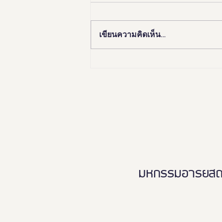
เขียนความคิดเห็น…
🏛️✨ “อยุธยา เมืองมรดกโลก
เพื่อคนทั้งมวล”Ayutthaya
Tourism for Allเปิดมุมมองใหม่…
เที่ยวอยุธยาได้ทุกวัย ทุกสภาพ
ร่างกาย ♿️👵🏻👨‍👩‍👧‍👦
มหกรรมอารยสถาปั