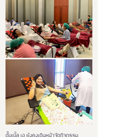
ดั๊บเบิ้ล เอ ยังคงเดินหน้าจัดกิจกรรม