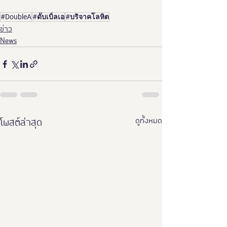
#DoubleA
#ดั๊บเบิ้ลเอ
#บริจาคโลหิต
ข่าว
News
ดูทั้งหมด
โพสต์ล่าสุด