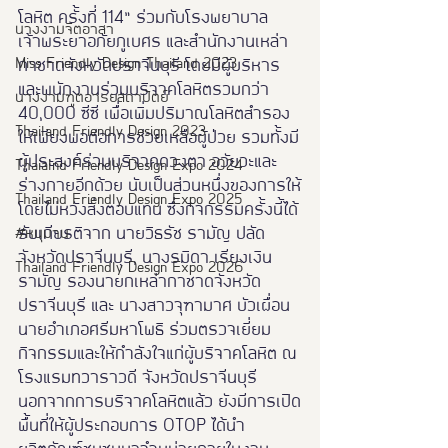
โลหิต ครั้งที่ 114” ร่วมกับโรงพยาบาล
นางงามจิตอาสา
เจ้าพระยาอภัยภูเบศร และสำนักงานเหล่า
Miss Friendly Design Thailand 2023
กาชาดจังหวัดปราจีนบุรี โดยมีผู้บริหาร
และพนักงานร่วมบริจาคโลหิตรวมกว่า 
นางงามฑูตอารยสถาปัตย์
40,000 ซีซี เพื่อเพิ่มปริมาณโลหิตสำรอง
Thailand Friendly Design 2023
ให้เพียงพอต่อการช่วยเหลือผู้ป่วย รวมทั้งมี
ผู้ประสงค์ร่วมบริจาคดวงตา อวัยวะและ
Thaialnd Friendly Design Expo 2024
ร่างกายอีกด้วย นับเป็นส่วนหนึ่งของการให้
Thailand Friendly Design Expo 2025
โดยไม่หวังสิ่งตอบแทน ซึ่งกิจกรรมครั้งนี้ได้
รับเกียรติจาก นายวิธรัช รามัญ ปลัด
#หนุมาน
จังหวัดปราจีนบุรี, นางรมิดา เรียงเงิน 
Thailand Friendly Design Expo 2026
รามัญ รองนายกเหล่ากาชาดจังหวัด
ปราจีนบุรี และ นางสาวจุฑามาศ บัวเผื่อน 
นายอำเภอศรีมหาโพธิ ร่วมตรวจเยี่ยม
กิจกรรมและให้กำลังใจแก่ผู้บริจาคโลหิต ณ 
โรงแรมทวาราวดี จังหวัดปราจีนบุรี 
นอกจากการบริจาคโลหิตแล้ว ยังมีการเปิด
พื้นที่ให้ผู้ประกอบการ OTOP ได้นำ