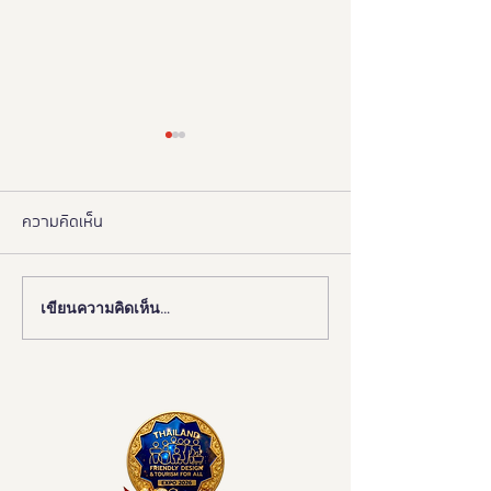
ความคิดเห็น
เขียนความคิดเห็น…
งานดี “ยูดี” ที่ทุกคนต้องห้าม
"มูลนิธิอารยสถาปั
พลาด!
มือ ททท. ปักหมุด 
เมืองมรดกโลกเพื่อ
มวล' ยกระดับ Tou
All"