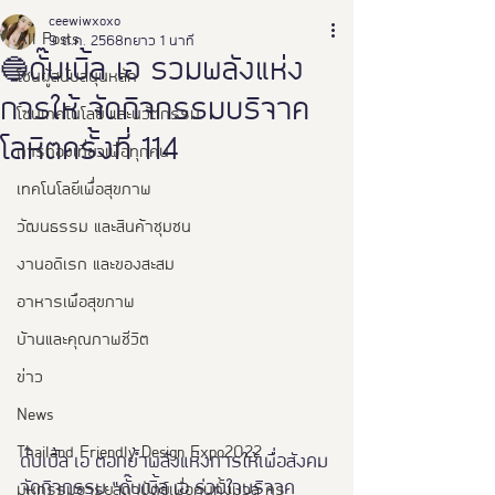
ceewiwxoxo
All Posts
9 ต.ค. 2568
ยาว 1 นาที
🔵ดั๊บเบิ้ล เอ รวมพลังแห่ง
โซนผู้สนับสนุนหลัก
การให้ จัดกิจกรรมบริจาค
โซนเทคโนโลยี และนวัตกรรม
โลหิตครั้งที่ 114
การท่องเที่ยวเพื่อทุกคน
เทคโนโลยีเพื่อสุขภาพ
วัฒนธรรม และสินค้าชุมชน
งานอดิเรก และของสะสม
อาหารเพือสุขภาพ
บ้านและคุณภาพชีวิต
ข่าว
News
Thailand Friendly Design Expo2022
ดั๊บเบิ้ล เอ ตอกย้ำพลังแห่งการให้เพื่อสังคม 
จัดกิจกรรม “ดั๊บเบิ้ล เอ ร่วมใจบริจาค
มหกรรมอารยสถาปัตย์เพื่อคนทั้งมวล คร