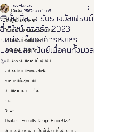
ceewiwxoxo
All Posts
3 ม.ค. 2567
ยาว 1 นาที
🔵ดั๊บเบิ้ล เอ รับรางวัลเฟรนด์
โซนผู้สนับสนุนหลัก
ลี่ ดีไซน์ อวอร์ด 2023
โซนเทคโนโลยี และนวัตกรรม
ยกย่องเป็นองค์กรส่งเสริ
การท่องเที่ยวเพื่อทุกคน
มอารยสถาปัตย์เพื่อคนทั้งมวล
เทคโนโลยีเพื่อสุขภาพ
✨
วัฒนธรรม และสินค้าชุมชน
งานอดิเรก และของสะสม
อาหารเพือสุขภาพ
บ้านและคุณภาพชีวิต
ข่าว
News
Thailand Friendly Design Expo2022
มหกรรมอารยสถาปัตย์เพื่อคนทั้งมวล คร