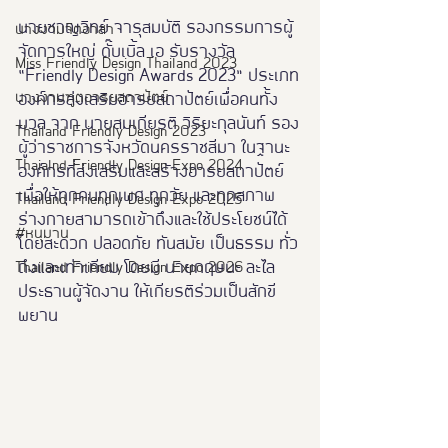
นายชาญวิทย์ จารุสมบัติ รองกรรมการผู้
นางงามจิตอาสา
จัดการใหญ่ ดั๊บเบิ้ล เอ รับรางวัล 
Miss Friendly Design Thailand 2023
“Friendly Design Awards 2023” ประเภท
นางงามฑูตอารยสถาปัตย์
องค์กรส่งเสริมอารยสถาปัตย์เพื่อคนทั้ง
มวล จาก นายสมเกียรติ วิริยะกุลนันท์ รอง
Thailand Friendly Design 2023
ผู้ว่าราชการจังหวัดนครราชสีมา ในฐานะ
Thaialnd Friendly Design Expo 2024
องค์กรที่ส่งเสริมและสร้างอารยสถาปัตย์ 
เพื่อให้ทุกคนทุกเพศ ทุกวัย และทุกสภาพ
Thailand Friendly Design Expo 2025
ร่างกายสามารถเข้าถึงและใช้ประโยชน์ได้
#หนุมาน
โดยสะดวก ปลอดภัย ทันสมัย เป็นธรรม ทั่ว
ถึงและเท่าเทียม โดยมี นายกฤษนะ ละไล 
Thailand Friendly Design Expo 2026
ประธานผู้จัดงาน ให้เกียรติร่วมเป็นสักขี
พยาน