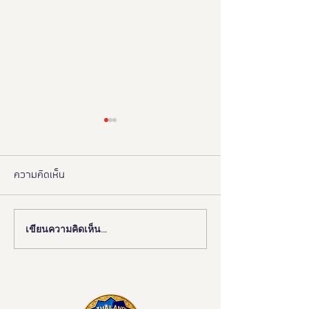
ความคิดเห็น
เขียนความคิดเห็น…
งานดี “ยูดี” ที่ทุกคนต้องห้าม
"มูลนิธิอารยสถาปั
พลาด!
มือ ททท. ปักหมุด 
เมืองมรดกโลกเพื่อ
มวล' ยกระดับ Tou
All"