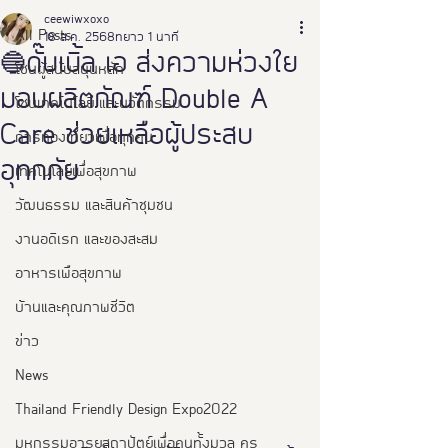
ceewiwxoxo
All Posts
18 ส.ค. 2568
ยาว 1 นาที
🔵ดั๊บเบิ้ล เอ ส่งความห่วงใย
โซนผู้สนับสนุนหลัก
มอบผลิตภัณฑ์ Double A
โซนเทคโนโลยี และนวัตกรรม
Care ช่วยเหลือผู้ประสบ
การท่องเที่ยวเพื่อทุกคน
อุทกภัย
เทคโนโลยีเพื่อสุขภาพ
วัฒนธรรม และสินค้าชุมชน
งานอดิเรก และของสะสม
อาหารเพือสุขภาพ
บ้านและคุณภาพชีวิต
ข่าว
News
Thailand Friendly Design Expo2022
มหกรรมอารยสถาปัตย์เพื่อคนทั้งมวล คร