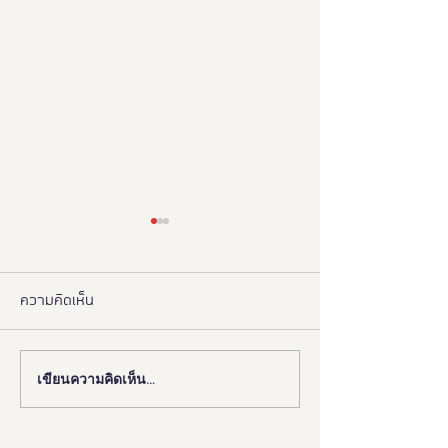
ความคิดเห็น
เขียนความคิดเห็น…
งานดี “ยูดี” ที่ทุกคนต้องห้าม
"มูลนิธิอารยสถาปั
พลาด!
มือ ททท. ปักหมุด 
เมืองมรดกโลกเพื่อ