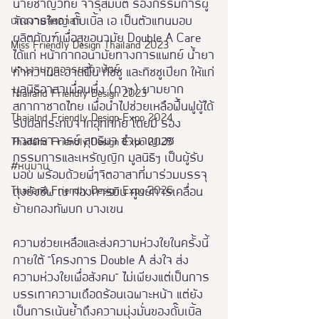
นายชาญวิทย์ จารุสมบัติ รองกรรมการผู้
จัดการใหญ่ ดั๊บเบิ้ล เอ เป็นตัวแทนมอบ
นางงามจิตอาสา
ผลิตภัณฑ์เพื่อสุขอนามัย Double A Care 
Miss Friendly Design Thailand 2023
ได้แก่ หน้ากากอนามัยทางการแพทย์ น้ำยา
นางงามฑูตอารยสถาปัตย์
ทำความสะอาดพื้น ทิชชู และทิชชูเปียก ให้แก่
มูลนิธิอาสาเพื่อนพึ่ง (ภาฯ) ยามยาก 
Thailand Friendly Design 2023
สภากาชาดไทย เพื่อนำไปช่วยเหลือฟื้นฟูผู้ได้
Thaialnd Friendly Design Expo 2024
รับผลกระทบจากอุทกภัย โดยมี รอง
ศาสตราจารย์ สุทธิมา ชำนาญเวช 
Thailand Friendly Design Expo 2025
กรรมการและเหรัญญิก มูลนิธิฯ เป็นผู้รับ
#หนุมาน
มอบ พร้อมด้วยพี่ๆจิตอาสาที่มาร่วมบรรจุ
Thailand Friendly Design Expo 2026
ถุงยังชีพ ณ กองการบิน ศูนย์การเคลื่อน
ย้ายกองทัพบก บางเขน
ความช่วยเหลือและส่งความห่วงใยในครั้งนี้
ภายใต้ "โครงการ Double A ส่งใจ ส่ง
ความห่วงใยเพื่อสังคม" ไม่เพียงแต่เป็นการ
บรรเทาความเดือดร้อนเฉพาะหน้า แต่ยัง
เป็นการเน้นย้ำถึงความมุ่งมั่นของดั๊บเบิ้ล 