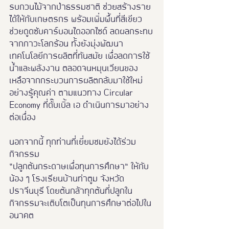
รบกวนไม้จากป่าธรรมชาติ ช่วยสร้างราย
ได้ให้กับเกษตรกร พร้อมเพิ่มพื้นที่สีเขียว 
ช่วยดูดซับคาร์บอนไดออกไซด์ ลดผลกระทบ
จากภาวะโลกร้อน ทั้งยังมุ่งพัฒนา
เทคโนโลยีการผลิตที่ทันสมัย เพื่อลดการใช้
น้ำและพลังงาน ตลอดจนหมุนเวียนของ
เหลือจากกระบวนการผลิตกลับมาใช้ใหม่
อย่างรู้คุณค่า ตามแนวทาง Circular 
Economy ที่ดั๊บเบิ้ล เอ ดำเนินการมาอย่าง
ต่อเนื่อง
นอกจากนี้ ทุกท่านที่เยี่ยมชมยังได้ร่วม
กิจกรรม
“ปลูกต้นกระดาษเพื่อทุนการศึกษา” ให้กับ
น้อง ๆ โรงเรียนบ้านท่าตูม จังหวัด
ปราจีนบุรี โดยต้นกล้าทุกต้นที่ปลูกใน
กิจกรรมจะเติบโตเป็นทุนการศึกษาต่อไปใน
อนาคต