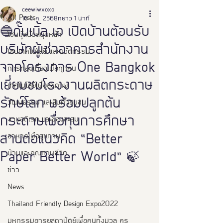
ceewiwxoxo
All Posts
16 ต.ค. 2568
ยาว 1 นาที
🔵ดั๊บเบิ้ล เอ เปิดบ้านต้อนรับ
โซนผู้สนับสนุนหลัก
บริษัทผู้เช่าอาคารสำนักงาน
โซนเทคโนโลยี และนวัตกรรม
จากโครงการ One Bangkok
การท่องเที่ยวเพื่อทุกคน
เยี่ยมชมโรงงานผลิตกระดาษ
เทคโนโลยีเพื่อสุขภาพ
รักษ์โลก พร้อมปลูกต้น
วัฒนธรรม และสินค้าชุมชน
กระดาษเพื่อทุนการศึกษา
งานอดิเรก และของสะสม
อาหารเพือสุขภาพ
สานต่อแนวคิด “Better
บ้านและคุณภาพชีวิต
Paper Better World” 🍃
ข่าว
News
Thailand Friendly Design Expo2022
มหกรรมอารยสถาปัตย์เพื่อคนทั้งมวล คร