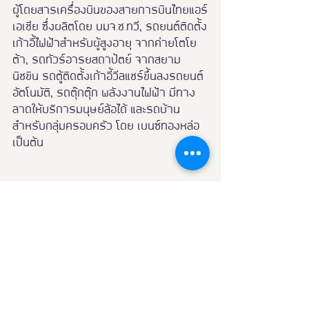
ผู้โดยสารเครื่องบินของสายการบินไทยแอร์
เอเชีย ซึ่งผลิตโดย บมจ.ช.ทวี, รถยนต์ติดตั้ง
เก้าอี้ไฟฟ้าสำหรับผู้สูงอายุ จากค่ายโตโย
ต้า, รถทัวร์อารยสถาปัตย์ จากสยาม
นิชขิน รถตู้ติดตั้งเก้าอี้วีลแชร์ขึ้นลงรถยนต์
อัตโนมัติ, รถตุ๊กตุ๊ก พลังงานไฟฟ้า มีทาง
ลาดให้บริการมนุษย์ล้อได้ และรถบ้าน
สำหรับกลุ่มครอบครัว โดย เบนซ์ทองหล่อ 
เป็นต้น
#วัยเก๋า
#กระทรวงคมนาคม
#คมนาคม
โซนผู้สนับสนุนหลัก
News
ข่าว