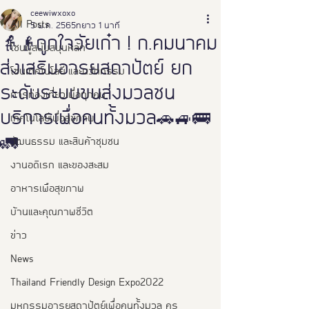
ceewiwxoxo
All Posts
5 พ.ค. 2565
ยาว 1 นาที
👵👴ถูกใจวัยเก๋า ! ก.คมนาคม
โซนผู้สนับสนุนหลัก
ส่งเสริมอารยสถาปัตย์ ยก
โซนเทคโนโลยี และนวัตกรรม
ระดับระบบขนส่งมวลชน
การท่องเที่ยวเพื่อทุกคน
บริการเพื่อคนทั้งมวล🚗🚙🚌
เทคโนโลยีเพื่อสุขภาพ
🚛
วัฒนธรรม และสินค้าชุมชน
งานอดิเรก และของสะสม
อาหารเพือสุขภาพ
บ้านและคุณภาพชีวิต
ข่าว
News
Thailand Friendly Design Expo2022
มหกรรมอารยสถาปัตย์เพื่อคนทั้งมวล คร