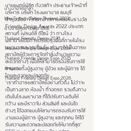
นายแพทย์พิชิต กังวลกิจ ประธานเจ้าหน้าที่
นางงามจิตอาสา
บริหาร บริษัท โรงพยาบาล ธนบุรี 
Miss Friendly Design Thailand 2023
บำรุงเมือง จำกัด กล่าวภายหลังรับรางวัล
Friendly Design Awards 2022 ประเภท  
นางงามฑูตอารยสถาปัตย์
สถานที่ เฟรนด์ลี่ ดีไซน์ ว่า ทางโรง
Thailand Friendly Design 2023
พยาบาลได้มีการปรับปรุงพื้นที่ภายในโรง
พยาบาลและจุดเชื่อมโยงต่างๆ ให้เป็นอารย
Thaialnd Friendly Design Expo 2024
สถาปัตย์ด้วยการจัดทำสิ่งอำนวยความ
Thailand Friendly Design Expo 2025
สะดวกต่างๆ เพื่อให้สามารถรองรับการใช้
#หนุมาน
งานของทั้งผู้สูงอายุ ผู้ป่วย และผู้พิการ ได้
โดยสะดวกและปลอดภัย  
Thailand Friendly Design Expo 2026
"เราทำอารยสถาปัตย์อย่างทั่วถึง ไม่ว่าจะ
เป็นทางลาด ห้องน้ำ ที่จอดรถ รวมถึงทาง
เดินในโรงพยาบาล ที่ได้ปรับทางเดินให้
กว้าง และมีราวจับ ส่วนลิฟต์ และบันได
ต่างๆ ได้ออกแบบให้สามารถรองรับการใช้
งานของผู้พิการ ผู้สูงอายุ และทุกคน ให้ได้
รับความสะดวกและปลอดภัยให้มากที่สุด" 