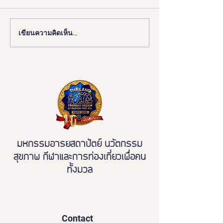
เขียนความคิดเห็น…
📰 “ห้องสุขาเพื่อทุกคน” เปิด
งานดี “ยูดี” ที่ทุ
ตัวนวัตกรรมเฟรนด์ลี่ดีไซน์
พลาด!
โมเดลใหม่ ฉบับผู้ใช้งานจริง
ขจัดความเหลื่อมล้ำ สู่การ
เข้าถึงบริการสาธารณะ
อย่างเท่าเทียม
มหกรรมอารยสถาปัตย์ นวัตกรรม
สุขภาพ กีฬาและการท่องเที่ยวเพื่อคน
ทั้งมวล
Contact