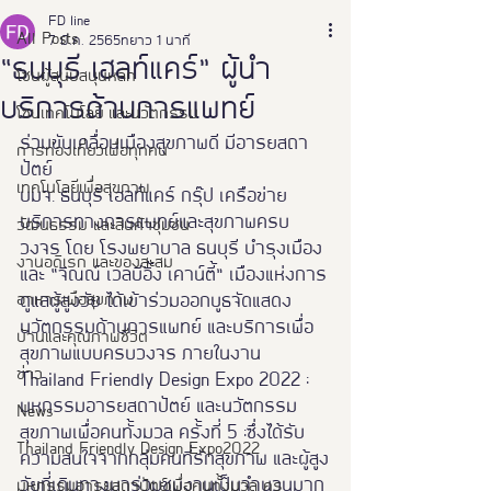
FD line
All Posts
7 มี.ค. 2565
ยาว 1 นาที
“ธนบุรี เฮลท์แคร์” ผู้นำ
โซนผู้สนับสนุนหลัก
บริการด้านการแพทย์
โซนเทคโนโลยี และนวัตกรรม
ร่วมขับเคลื่อนเมืองสุขภาพดี มีอารยสถา
การท่องเที่ยวเพื่อทุกคน
ปัตย์  
เทคโนโลยีเพื่อสุขภาพ
บมจ. ธนบุรี เฮลท์แคร์ กรุ๊ป เครือข่าย
บริการทางการแพทย์และสุขภาพครบ
วัฒนธรรม และสินค้าชุมชน
วงจร โดย โรงพยาบาล ธนบุรี บำรุงเมือง 
งานอดิเรก และของสะสม
และ “จิณณ์ เวลบีอิ้ง เคาน์ตี้” เมืองแห่งการ
อาหารเพือสุขภาพ
ดูแลผู้สูงวัย ได้เข้าร่วมออกบูธจัดแสดง
นวัตกรรมด้านการแพทย์ และบริการเพื่อ
บ้านและคุณภาพชีวิต
สุขภาพแบบครบวงจร ภายในงาน  
ข่าว
Thailand Friendly Design Expo 2022 : 
มหกรรมอารยสถาปัตย์ และนวัตกรรม
News
สุขภาพเพื่อคนทั้งมวล ครั้งที่ 5 :ซึ่งได้รับ
Thailand Friendly Design Expo2022
ความสนใจจากกลุ่มคนที่รักสุขภาพ และผู้สูง
วัยที่เดินทางมาร่วมชมงานเป็นจำนวนมาก 
มหกรรมอารยสถาปัตย์เพื่อคนทั้งมวล คร