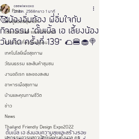
ceewiwxoxo
All Posts
21 ส.ค. 2568
ยาว 1 นาที
🥰น้องอิ่มท้อง พี่อิ่มใจกับ
โซนผู้สนับสนุนหลัก
กิจกรรม "ดั๊บเบิ้ล เอ เลี้ยงน้อง
โซนเทคโนโลยี และนวัตกรรม
วันเกิด ครั้งที่ 139" 🌮🍔🧁🍭
การท่องเที่ยวเพื่อทุกคน
เทคโนโลยีเพื่อสุขภาพ
วัฒนธรรม และสินค้าชุมชน
งานอดิเรก และของสะสม
อาหารเพือสุขภาพ
บ้านและคุณภาพชีวิต
ข่าว
News
Thailand Friendly Design Expo2022
ดั๊บเบิ้ล เอ ส่งมอบความสุขและสร้างรอย
มหกรรมอารยสถาปัตย์เพื่อคนทั้งมวล คร