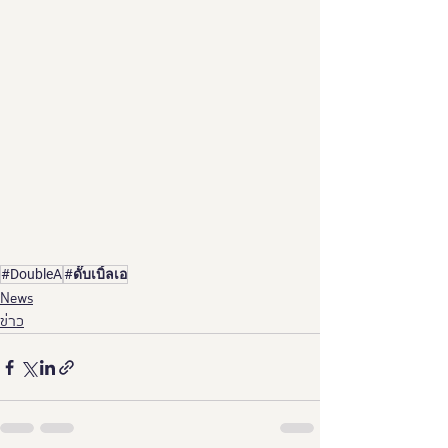
#DoubleA
#ดั๊บเบิ้ลเอ
News
ข่าว