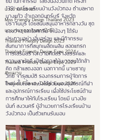
ยิ้ม ในกิจกรรม "เลี้ยงน้องวันเกิด ครั้งที่ 
139" ณ โรงเรียนบ้านวังบัวทอง ตำบลหาด
นางงามจิตอาสา
นางแก้ว อำเภอกบินทร์บุรี จังหวัด
Miss Friendly Design Thailand 2023
ปราจีนบุรี โดยสนับสนุนอาหารกลางวัน ชุด
นางงามฑูตอารยสถาปัตย์
ของว่าง และไอศกรีม ให้น้องๆ ได้รับ
ประทานอย่างอิ่มอร่อย และมีกิจกรรม
Thailand Friendly Design 2023
สันทนาการที่สนุกเพลิดเพลิน สอดแทรก
Thaialnd Friendly Design Expo 2024
การเสริมสร้างความคิดสร้างสรรค์และ
ความสามัคคี เปิดโอกาสให้เยาวชนได้กล้า
Thailand Friendly Design Expo 2025
คิด กล้าแสดงออก นอกจากนี้ นายชาญ
#หนุมาน
วิทย์ จารุสมบัติ รองกรรมการผู้จัดการ
ใหญ่ ดั๊บเบิ้ล เอ ยังได้ร่วมมอบอุปกรณ์กีฬา
Thailand Friendly Design Expo 2026
และอุปกรณ์การเรียน เพื่อใช้ประโยชน์ด้าน
การศึกษาให้กับโรงเรียน โดยมี นางปิย
นันท์ สงวนศรี ผู้อำนวยการโรงเรียนบ้าน
วังบัวทอง เป็นตัวแทนรับมอบ