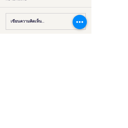
เขียนความคิดเห็น…
งานดี “ยูดี” ที่ทุกคนต้องห้าม
"มูลนิธิอารยสถาปั
พลาด!
มือ ททท. ปักหมุด 
เมืองมรดกโลกเพื่อ
มวล' ยกระดับ Tou
All"
มหกรรมอารยสถาปัตย์ นวัตกรรม
สุขภาพ กีฬาและการท่องเที่ยวเพื่อคน
ทั้งมวล
Contact