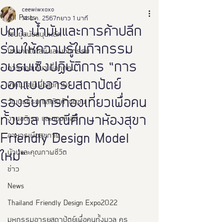
ceewiwxoxo
All Posts
14 ธ.ค. 2567
ยาว 1 นาที
ปตท. น้ำมันและการค้าปลีก
โซนผู้สนับสนุนหลัก
ร่วมให้ความรู้ในกิจกรรม
โซนเทคโนโลยี และนวัตกรรม
อบรมเชิงปฏิบัติการ “การ
การท่องเที่ยวเพื่อทุกคน
ออกแบบอารยสถาปัตย์
เทคโนโลยีเพื่อสุขภาพ
รองรับการท่องเที่ยวเพื่อคน
วัฒนธรรม และสินค้าชุมชน
ทั้งมวล กรณีศึกษาห้องสุขา
งานอดิเรก และของสะสม
อาหารเพือสุขภาพ
Friendly Design Model
บ้านและคุณภาพชีวิต
ใหม่”
ข่าว
News
Thailand Friendly Design Expo2022
มหกรรมอารยสถาปัตย์เพื่อคนทั้งมวล คร