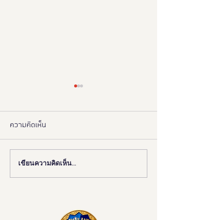
ความคิดเห็น
เขียนความคิดเห็น…
งานดี “ยูดี” ที่ทุกคนต้องห้าม
"มูลนิธิอารยสถาปั
พลาด!
มือ ททท. ปักหมุด 
เมืองมรดกโลกเพื่อ
มวล' ยกระดับ Tou
All"