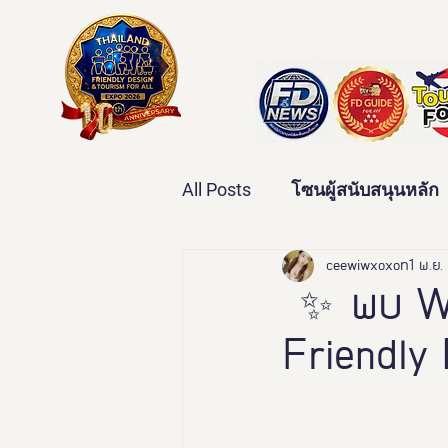
All Posts
โซนผู้สนับสนุนหลัก
เทคโนโลยีเพื่อสุขภาพ
ceewiwxoxo
1 พ.ย
ว
✨ พบ Wel
Friendly
บ้านและคุณภาพชีวิต
ข่
มหกรรมอารยสถาปัตย์เพื่อคน