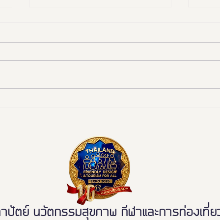
โรงพยาบาลพริ้นซ์ สุวรรณภูมิ
แอร์เ
รับรางวัล FD Awards 2024
Desi
ประเภท องค์กรนวัตกรรม
สุขภาพเพื่อคนทั้งมวล
ตย์ นวัตกรรมสุขภาพ กีฬาและการท่องเที่ยวเ