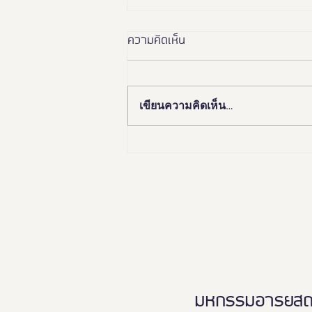
ความคิดเห็น
เขียนความคิดเห็น…
"รู้จักโรคหัวใจวายเฉียบพลัน กับ
ชีวิตเฉียดความตายของ โจนัส
แอนเดอร์สัน" โดย นพ.ลิขิต
กำธรวิจิตรกุล โรงพยาบาล
พริ้นซ์ สุวรรณภูมิ ให้ความรู้ใน
งาน Thailand Friendly Design
Expo 2024
มหกรรมอารยสถาปั