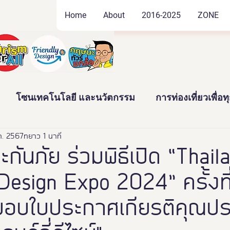
Home
About
2016-2025
ZONE
โซนเทคโนโลยี และนวัตกรรม
การท่องเที่ยวเพื่อ
ค. 2567
ัฒนธรรม และสินค้าชุมชน
ยาว 1 นาที
งานอดิเรก และของสะสม
ะกันภัย ร่วมพิธีเปิด “Thail
Design Expo 2024” ครั้งที
าว
News
Thailand Friendly Design Expo2022
มอบใบประกาศเกียรติคุณป
ทั้งมวล คร
นางงามจิตอาสา
Miss Friendly Desig