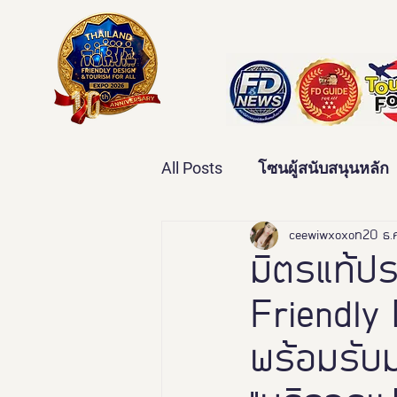
All Posts
โซนผู้สนับสนุนหลัก
เทคโนโลยีเพื่อสุขภาพ
ceewiwxoxo
20 ธ.
ว
มิตรแท้ปร
Friendly 
บ้านและคุณภาพชีวิต
ข่
พร้อมรับ
มหกรรมอารยสถาปัตย์เพื่อคน