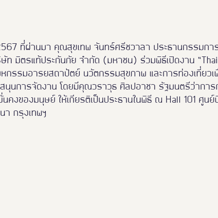
คม 2567 ที่ผ่านมา คุณสุขเทพ จันทร์ศรีชวาลา ประธานกรรมก
ษัท มิตรแท้ประกันภัย จำกัด (มหาชน) ร่วมพิธีเปิดงาน “Thai
หกรรมอารยสถาปัตย์ นวัตกรรมสุขภาพ และการท่องเที่ยวเพื
สนับสนุนการจัดงาน โดยมีคุณวราวุธ ศิลปอาชา รัฐมนตรีว่าก
นคงของมนุษย์ ให้เกียรติเป็นประธานในพิธี ณ Hall 101 ศูน
นา กรุงเทพฯ