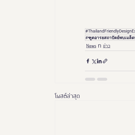
#ThailandFriendlyDesignE
#ฑูตอารยสถาปัตย์พบเมล็ดพั
News
ข่าว
โพสต์ล่าสุด