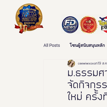
All Posts
โซนผู้สนับสนุนหลัก
เทคโนโลยีเพื่อสุขภาพ
ceewiwxoxo
19 ส.
ว
ม.ธรรมศา
จัดกิจกรร
บ้านและคุณภาพชีวิต
ข่
ใหม่ ครั้งท
มหกรรมอารยสถาปัตย์เพื่อคน