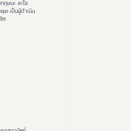
ยกฤษนะ ละไล 
po เป็นผู้ดำเนิน
สิต
อารยสถาปัตย์ 