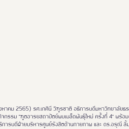
Thailand Friendly Design 2023
Thaialnd Friendly D
po 2025
#หนุมาน
Thailand Friendly Design Expo
17 สิงหาคม 2565) รศ.เกศินี วิฑูรชาติ อธิการบดีมหาวิทยาลัย
จกรรม "ฑูตอารยสถาปัตย์พบเมล็ดพันธุ์ใหม่ ครั้งที่ 4" พร้อม
การบดีฝ่ายบริหารศูนย์รังสิตด้านกายภาพ และ ดร.อรุณี ลิ้มม