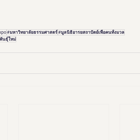
xpo
#มหาวิทยาลัยธรรมศาสตร์
ู#มูลนิธิอารยสถาปัตย์เพื่อคนทั้งมวล
นธุ์ใหม่