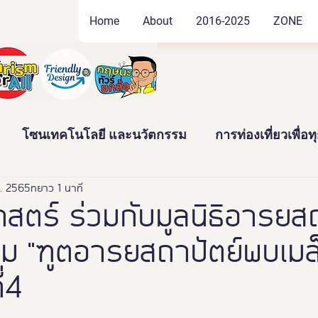
Home
About
2016-2025
ZONE
โซนเทคโนโลยี และนวัตกรรม
การท่องเที่ยวเพื่อ
ค. 2565
ัฒนธรรม และสินค้าชุมชน
ยาว 1 นาที
งานอดิเรก และของสะสม
สตร์ ร่วมกับมูลนิธิอารยสถ
ม "ฑูตอารยสถาปัตย์พบเมล็ด
าว
News
Thailand Friendly Design Expo2022
ี่4
ทั้งมวล คร
นางงามจิตอาสา
Miss Friendly Desig