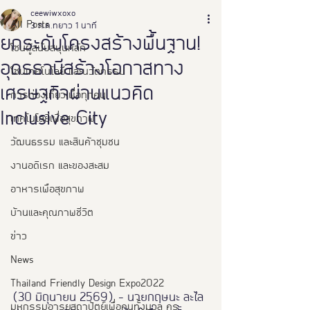
ceewiwxoxo
All Posts
3 ก.ค.
ยาว 1 นาที
ยกระดับโครงสร้างพื้นฐาน!
โซนผู้สนับสนุนหลัก
อุดรธานีสร้างโอกาสทาง
โซนเทคโนโลยี และนวัตกรรม
เศรษฐกิจผ่านแนวคิด
การท่องเที่ยวเพื่อทุกคน
Inclusive City
เทคโนโลยีเพื่อสุขภาพ
วัฒนธรรม และสินค้าชุมชน
งานอดิเรก และของสะสม
อาหารเพือสุขภาพ
บ้านและคุณภาพชีวิต
ข่าว
News
Thailand Friendly Design Expo2022
(30 มิถุนายน 2569)
 – นายกฤษนะ ละไล 
มหกรรมอารยสถาปัตย์เพื่อคนทั้งมวล คร