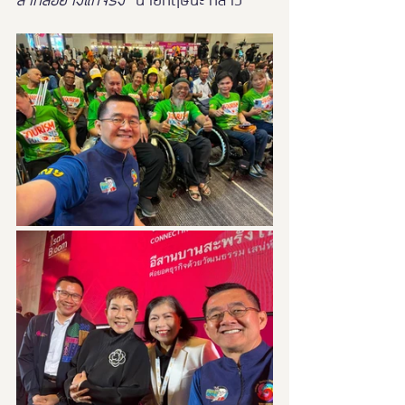
สากลอย่างแท้จริง"
นายกฤษนะ กล่าว