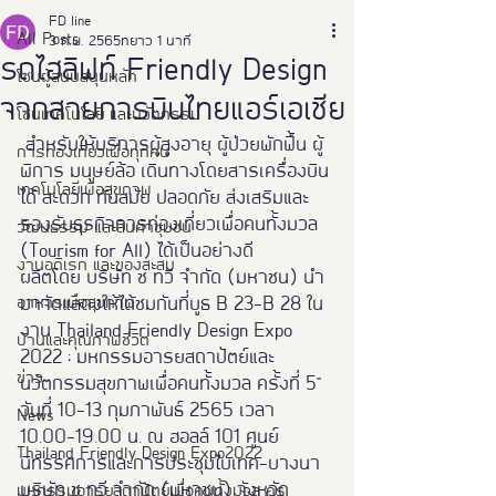
FD line
All Posts
3 ก.พ. 2565
ยาว 1 นาที
รถไฮลิฟท์ Friendly Design
โซนผู้สนับสนุนหลัก
จากสายการบินไทยแอร์เอเชีย
โซนเทคโนโลยี และนวัตกรรม
 สำหรับให้บริการผู้สูงอายุ ผู้ป่วยพักฟื้น ผู้
การท่องเที่ยวเพื่อทุกคน
พิการ มนุษย์ล้อ เดินทางโดยสารเครื่องบิน
เทคโนโลยีเพื่อสุขภาพ
ได้ สะดวก ทันสมัย ปลอดภัย ส่งเสริมและ
รองรับธุรกิจการท่องเที่ยวเพื่อคนทั้งมวล 
วัฒนธรรม และสินค้าชุมชน
(Tourism for All) ได้เป็นอย่างดี
งานอดิเรก และของสะสม
ผลิตโดย บริษัท ช ทวี จำกัด (มหาชน) นำ
อาหารเพือสุขภาพ
มาจัดแสดงให้ได้ชมกันที่บูธ B 23-B 28 ใน
งาน Thailand Friendly Design Expo 
บ้านและคุณภาพชีวิต
2022 : มหกรรมอารยสถาปัตย์และ
ข่าว
นวัตกรรมสุขภาพเพื่อคนทั้งมวล ครั้งที่ 5"  
วันที่ 10-13 กุมภาพันธ์ 2565 เวลา 
News
10.00-19.00 น. ณ ฮอลล์ 101 ศูนย์
Thailand Friendly Design Expo2022
นิทรรศการและการประชุมไบเทค-บางนา
บริษัท ช ทวี จำกัด (มหาชน) จังหวัด
มหกรรมอารยสถาปัตย์เพื่อคนทั้งมวล คร