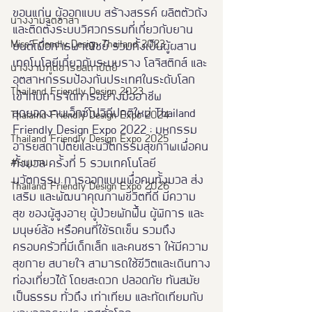
ขอนแก่น ผู้ออกแบบ สร้างสรรค์ ผลิตตัวถัง
นางงามจิตอาสา
และติดตั้งระบบวิศวกรรมที่เกี่ยวกับยาน
Miss Friendly Design Thailand 2023
ยนต์เพื่อการพาณิชย์ รวมทั้งเป็นผู้ผสาน
เทคโนโลยีเกี่ยวกับระบบราง โลจิสติกส์ และ
นางงามฑูตอารยสถาปัตย์
อุตสาหกรรมป้องกันประเทศในระดับโลก 
Thailand Friendly Design 2023
เข้ากับการจัดการอย่างมืออาชีพ
สุดยอดงานเอ็กซ์โปวิถีปกติใหม่ Thailand 
Thaialnd Friendly Design Expo 2024
Friendly Design Expo 2022 : มหกรรม
Thailand Friendly Design Expo 2025
อารยสถาปัตย์และนวัตกรรมสุขภาพเพื่อคน
#หนุมาน
ทั้งมวล ครั้งที่ 5 รวมเทคโนโลยี 
นวัตกรรม การออกแบบเพื่อคนทั้งมวล ส่ง
Thailand Friendly Design Expo 2026
เสริม และพัฒนาคุณภาพขีวิตที่ดี มีความ
สุข ของผู้สูงอายุ ผู้ป่วยพักฟื้น ผู้พิการ และ
มนุษย์ล้อ หรือคนที่ใข้รถเข็น รวมถึง
ครอบครัวที่มีเด็กเล็ก และคนชรา ให้มีความ
สุขกาย สบายใจ สามารถใช้ขีวิตและเดินทาง
ท่องเที่ยวได้ โดยสะดวก ปลอดภัย ทันสมัย 
เป็นธรรม ทั่วถึง เท่าเทียม และทัดเทียมกับ