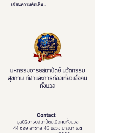
เขียนความคิดเห็น…
📰 “ห้องสุขาเพื่อทุกคน” เปิด
งานดี “ยูดี” ที่ทุ
ตัวนวัตกรรมเฟรนด์ลี่ดีไซน์
พลาด!
โมเดลใหม่ ฉบับผู้ใช้งานจริง
ขจัดความเหลื่อมล้ำ สู่การ
เข้าถึงบริการสาธารณะ
อย่างเท่าเทียม
มหกรรมอารยสถาปัตย์ นวัตกรรม
สุขภาพ กีฬาและการท่องเที่ยวเพื่อคน
ทั้งมวล
Contact
มูลนิธิอารยสถาปัตย์เพื่อคนทั้งมวล
44 ซอย ลาซาล 46 แขวง บางนา เขต