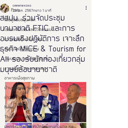
ceewiwxoxo
All Posts
23 ธ.ค. 2567
ยาว 1 นาที
สสปน. ร่วมจัดประชุม
โซนผู้สนับสนุนหลัก
นานาชาติ FTIC และการ
โซนเทคโนโลยี และนวัตกรรม
อบรมเชิงปฏิบัติการ เจาะลึก
การท่องเที่ยวเพื่อทุกคน
ธุรกิจ MICE & Tourism for
เทคโนโลยีเพื่อสุขภาพ
All รองรับนักท่องเที่ยวกลุ่ม
วัฒนธรรม และสินค้าชุมชน
มนุษย์ล้อนานาชาติ
งานอดิเรก และของสะสม
อาหารเพือสุขภาพ
บ้านและคุณภาพชีวิต
ข่าว
News
Thailand Friendly Design Expo2022
มหกรรมอารยสถาปัตย์เพื่อคนทั้งมวล คร