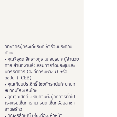
วิทยากรผู้ทรงเกียรติที่เข้าร่วมประกอบ
ด้วย:
• คุณจิรุตถ์ อิศรางกูร ณ อยุธยา: ผู้อำนวย
การ สำนักงานส่งเสริมการจัดประชุมและ
นิทรรศการ (องค์การมหาชน) หรือ 
สสปน. (TCEB)
• คุณเทียนประสิทธิ์ ไชยภัทรานันท์: นายก
สมาคมโรงแรมไทย
• คุณวุฒิศักดิ์ พิชญกานต์: ผู้จัดการทั่วไป 
โรงแรมเซ็นทาราแกรนด์ เซ็นทรัลพลาซา 
ลาดพร้าว
• คุณสิริลักษณ์ เชียงว่อง: หัวหน้า