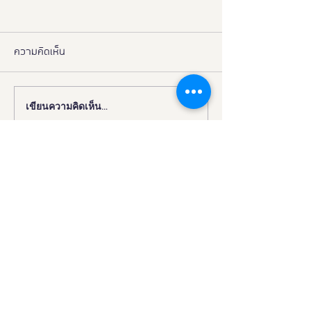
ความคิดเห็น
เขียนความคิดเห็น…
งานดี “ยูดี” ที่ทุกคนต้องห้าม
"มูลนิธิอารยสถาปั
พลาด!
มือ ททท. ปักหมุด 
เมืองมรดกโลกเพื่อ
มวล' ยกระดับ Tou
All"
มหกรรมอารยสถาปัตย์ นวัตกรรม
สุขภาพ กีฬาและการท่องเที่ยวเพื่อคน
ทั้งมวล