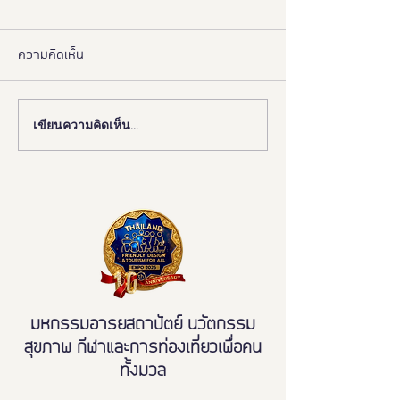
ความคิดเห็น
เขียนความคิดเห็น…
📰 “ห้องสุขาเพื่อทุกคน” เปิด
งานดี “ยูดี” ที่ทุ
ตัวนวัตกรรมเฟรนด์ลี่ดีไซน์
พลาด!
โมเดลใหม่ ฉบับผู้ใช้งานจริง
ขจัดความเหลื่อมล้ำ สู่การ
เข้าถึงบริการสาธารณะ
อย่างเท่าเทียม
มหกรรมอารยสถาปัตย์ นวัตกรรม
สุขภาพ กีฬาและการท่องเที่ยวเพื่อคน
ทั้งมวล