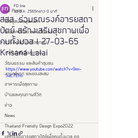
FD line
All Posts
30 มี.ค. 2565
ยาว 0 นาที
สสส. ร่วมรณรงค์อารยสถา
โซนผู้สนับสนุนหลัก
ปัตย์ สร้างเสริมสุขภาพเพื่อ
โซนเทคโนโลยี และนวัตกรรม
คนทั้งมวล l 27-03-65
การท่องเที่ยวเพื่อทุกคน
Krisana Lalai
เทคโนโลยีเพื่อสุขภาพ
วัฒนธรรม และสินค้าชุมชน
https://www.youtube.com/watch?v=9mi-
งานอดิเรก และของสะสม
3aL7Eho
อาหารเพือสุขภาพ
บ้านและคุณภาพชีวิต
ข่าว
News
Thailand Friendly Design Expo2022
มหกรรมอารยสถาปัตย์เพื่อคนทั้งมวล คร