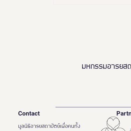
🏛️✨ “อยุธยา เมืองมรดกโลก
เพื่อคนทั้งมวล”Ayutthaya
Tourism for Allเปิดมุมมองใหม่…
เที่ยวอยุธยาได้ทุกวัย ทุกสภาพ
ร่างกาย ♿️👵🏻👨‍👩‍👧‍👦
มหกรรมอารยสถาปั
Contact
Part
มูลนิธิอารยสถาปัตย์เพื่อคนทั้ง