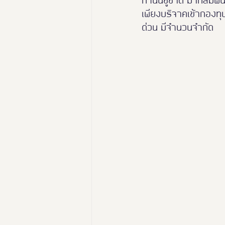
กำนันชูชาติ มากสัมพ
เพียงบริจาคเข้ากองทุ
ด่วน มีจำนวนจำกัด
นางงามฑูตอารยสถาปัตย์
Thailand Friendly Design Ex