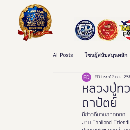
All Posts
โซนผู้สนับสนุนหลัก
เทคโนโลยีเพื่อสุขภาพ
FD line
12 ก.พ. 2
ว
หลวงปู่ท
ถาปัตย์
บ้านและคุณภาพชีวิต
ข่
มีข่าวดีมาบอกกกกก
งาน Thailand Friendl
มหกรรมอารยสถาปัตย์เพื่อคน