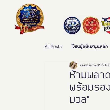
All Posts
โซนผู้สนับสนุนหลัก
เทคโนโลยีเพื่อสุขภาพ
ceewiwxoxo
15 พ.
ว
ห้ามพลาด!
พร้อมรองร
บ้านและคุณภาพชีวิต
ข่
มวล"
มหกรรมอารยสถาปัตย์เพื่อคน