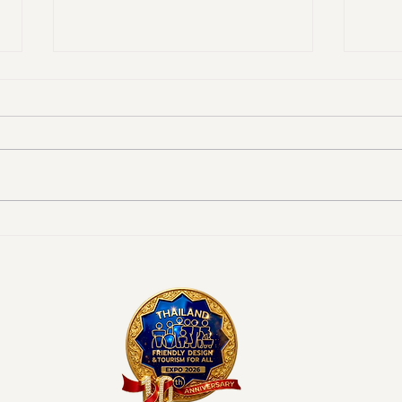
งานดี “ยูดี” ที่ทุกคนต้องห้าม
"มูลน
พลาด!
ททท. 
มรดก
ระดับ