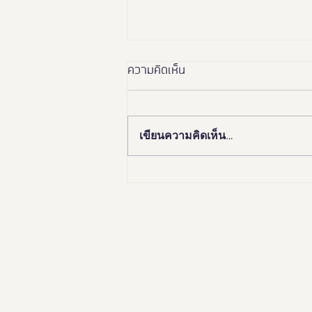
ความคิดเห็น
เขียนความคิดเห็น…
🏛️✨ “อยุธยา เมืองมรดกโลก
เพื่อคนทั้งมวล”Ayutthaya
Tourism for Allเปิดมุมมองใหม่…
เที่ยวอยุธยาได้ทุกวัย ทุกสภาพ
ร่างกาย ♿️👵🏻👨‍👩‍👧‍👦