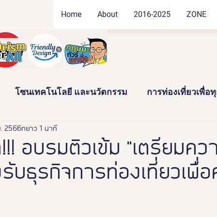
Home
About
2016-2025
ZONE
โซนเทคโนโลยี และนวัตกรรม
การท่องเที่ยวเพื่อ
ย. 2566
ัฒนธรรม และสินค้าชุมชน
ยาว 1 นาที
งานอดิเรก และของสะสม
!! อบรมติวเข้ม "เตรียมคว
ับธุรกิจการท่องเที่ยวเพื่อ
าว
News
Thailand Friendly Design Expo2022
ทั้งมวล คร
นางงามจิตอาสา
Miss Friendly Desig