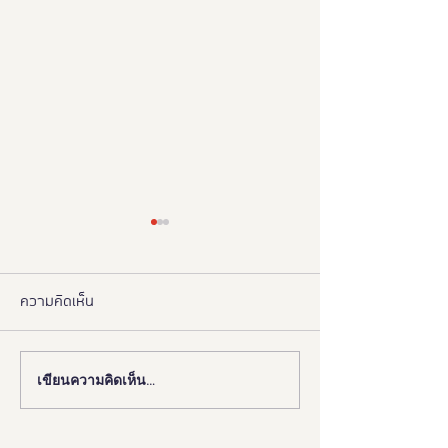
ความคิดเห็น
เขียนความคิดเห็น…
📰 “ห้องสุขาเพื่อทุกคน” เปิด
งานดี “ยูดี” ที่ทุ
ตัวนวัตกรรมเฟรนด์ลี่ดีไซน์
พลาด!
โมเดลใหม่ ฉบับผู้ใช้งานจริง