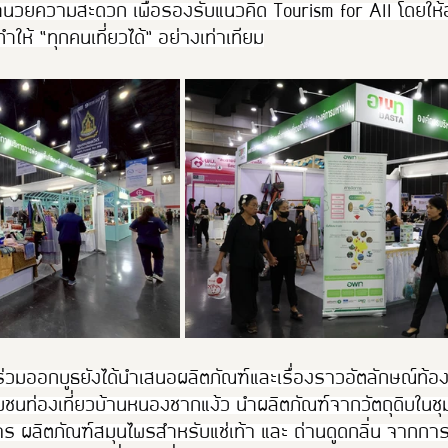
อำนวยความสะดวก เพื่อรองรับแนวคิด Tourism for All โดยให
ให้ “ทุกคนเที่ยวได้” อย่างเท่าเทียม
่วมออกบูธยังได้นำเสนอผลิตภัณฑ์และเรื่องราวอัตลักษณ์ท้อ
มชนท่องเที่ยวบ้านหนองชากแง้ว นำผลิตภัณฑ์จากวัตถุดิบในชุมช
ร ผลิตภัณฑ์สมุนไพรสำหรับแช่เท้า และ ถ่านดูดกลิ่น จากกา