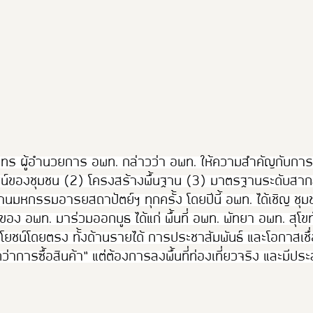
สมุทร ผู้อำนวยการ อพท. กล่าวว่า อพท. ให้ความสำคัญกับกา
ยชน์ของชุมชน (2) โครงสร้างพื้นฐาน (3) มาตรฐานระดับสากล
นมหกรรมอารยสถาปัตย์ฯ ทุกครั้ง โดยปีนี้ อพท. ได้เชิญ ชุมชน
ง อพท. มาร่วมออกบูธ ได้แก่ พื้นที่ อพท. พัทยา อพท. สุโข
ระโยชน์โดยตรง ทั้งด้านรายได้ การประชาสัมพันธ์ และโอกาสเชื
กว่าการซื้อสินค้า” แต่ต้องการลงพื้นที่ท่องเที่ยวจริง และมีป