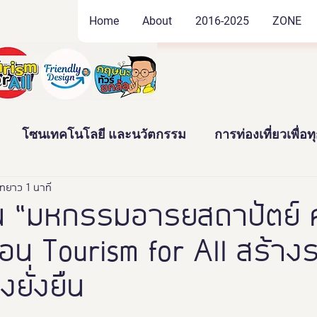
Home
About
2016-2025
ZONE
โซนเทคโนโลยี และนวัตกรรม
การท่องเที่ยวเพื่อ
ัฒนธรรม และสินค้าชุมชน
ยาว 1 นาที
งานอดิเรก และของสะสม
 “มหกรรมอารยสถาปัตย์ ครั
่อน Tourism for All สร้างรา
าว
News
Thailand Friendly Design Expo2022
งยั่งยืน
ทั้งมวล คร
นางงามจิตอาสา
Miss Friendly Desig