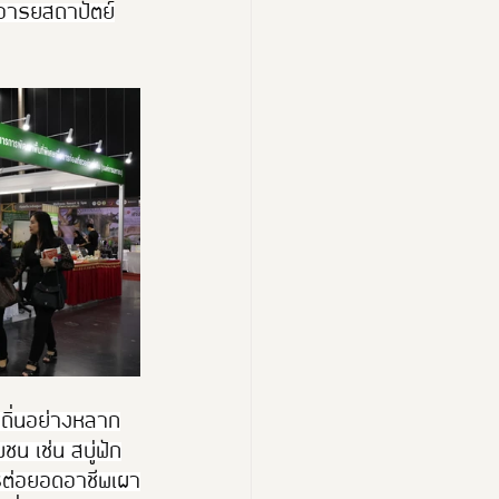
้อารยสถาปัตย์
งถิ่นอย่างหลาก
น เช่น สบู่ฟัก
รต่อยอดอาชีพเผา