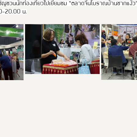
ิญชวนนักท่องเที่ยวไปเยี่ยมชม “ตลาดจีนโบราณบ้านชากแง้ว” 
00–20.00 น.