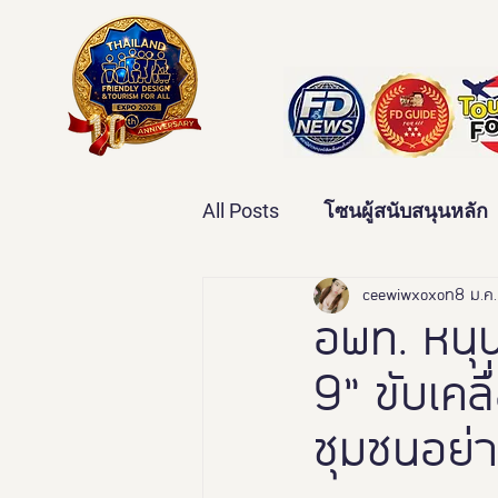
All Posts
โซนผู้สนับสนุนหลัก
เทคโนโลยีเพื่อสุขภาพ
ceewiwxoxo
8 ม.ค.
ว
อพท. หนุน
9” ขับเคลื
บ้านและคุณภาพชีวิต
ข่
ชุมชนอย่า
มหกรรมอารยสถาปัตย์เพื่อคน