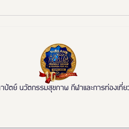
งานดี “ยูดี” ที่ทุกคนต้องห้าม
"มูลน
พลาด!
ททท. 
มรดก
ระดับ
ตย์ นวัตกรรมสุขภาพ กีฬาและการท่องเที่ยวเ