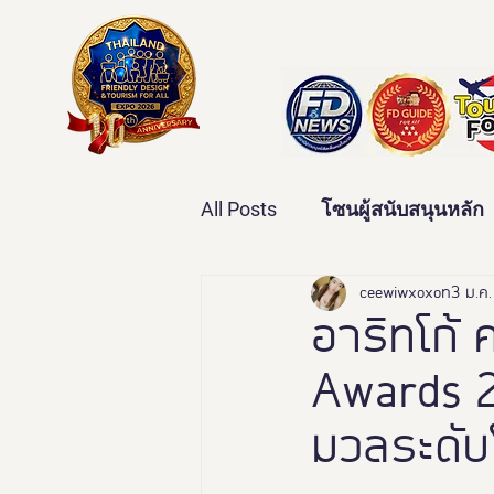
All Posts
โซนผู้สนับสนุนหลัก
เทคโนโลยีเพื่อสุขภาพ
ceewiwxoxo
3 ม.ค
ว
อาริทโก้ 
Awards 20
บ้านและคุณภาพชีวิต
ข่
มวลระดับ
มหกรรมอารยสถาปัตย์เพื่อคน