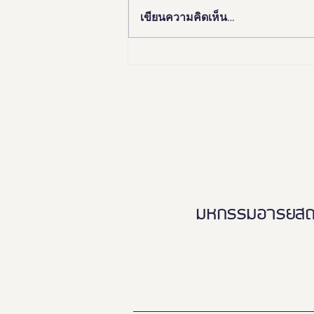
เขียนความคิดเห็น…
🏛️✨ “อยุธยา เมืองมรดกโลก
เพื่อคนทั้งมวล”Ayutthaya
Tourism for Allเปิดมุมมองใหม่…
เที่ยวอยุธยาได้ทุกวัย ทุกสภาพ
ร่างกาย ♿️👵🏻👨‍👩‍👧‍👦
มหกรรมอารยสถาปั