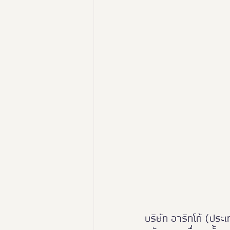
นางงามฑูตอารยสถาปัตย์
Thailand Friendly Design Ex
บริษัท อาริทโก้ (ปร