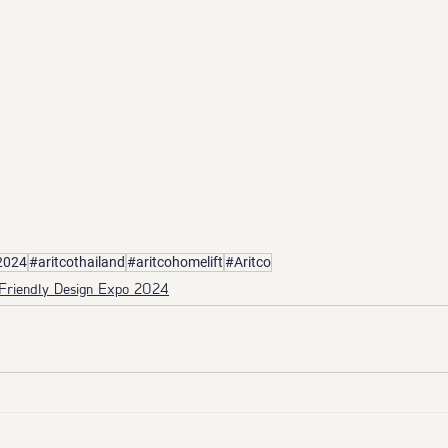
2024
#aritcothailand
#aritcohomelift
#Aritco
 Friendly Design Expo 2024