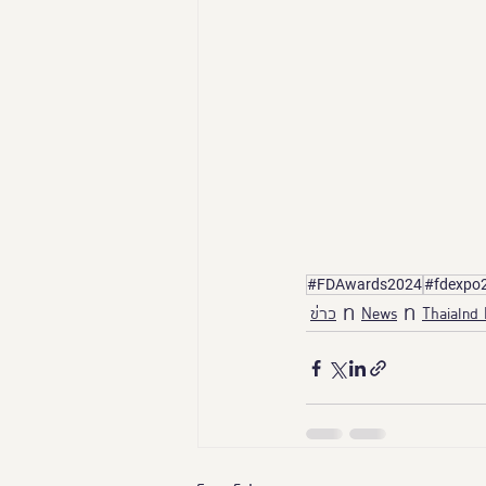
#FDAwards2024
#fdexpo
ข่าว
News
Thaialnd