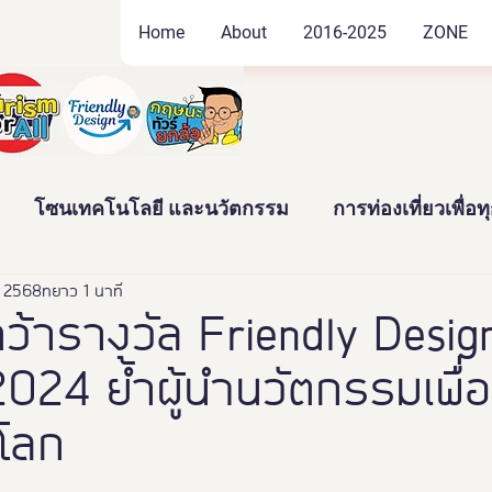
Home
About
2016-2025
ZONE
โซนเทคโนโลยี และนวัตกรรม
การท่องเที่ยวเพื่อ
. 2568
ัฒนธรรม และสินค้าชุมชน
ยาว 1 นาที
งานอดิเรก และของสะสม
คว้ารางวัล Friendly Desig
24 ย้ำผู้นำนวัตกรรมเพื่อ
าว
News
Thailand Friendly Design Expo2022
โลก
ทั้งมวล คร
นางงามจิตอาสา
Miss Friendly Desig