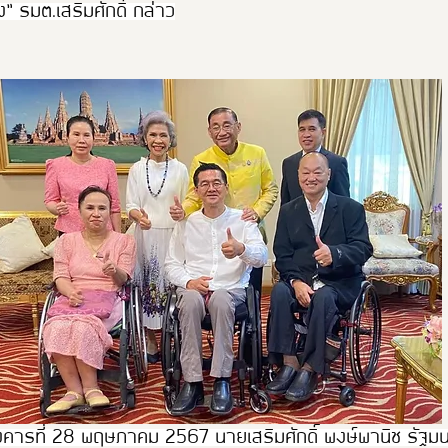
ัง” รมต.เสริมศักดิ์ กล่าว
วันอังคารที่ 28 พฤษภาคม 2567 นายเสริมศักดิ์ พงษ์พานิช รัฐม