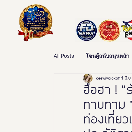
All Posts
โซนผู้สนับสนุนหลัก
เทคโนโลยีเพื่อสุขภาพ
ceewiwxoxo
4 มิ.ย
ว
ฮือฮา ! “
ทาบทาม "ล
บ้านและคุณภาพชีวิต
ข่
ท่องเที่ย
มหกรรมอารยสถาปัตย์เพื่อคน