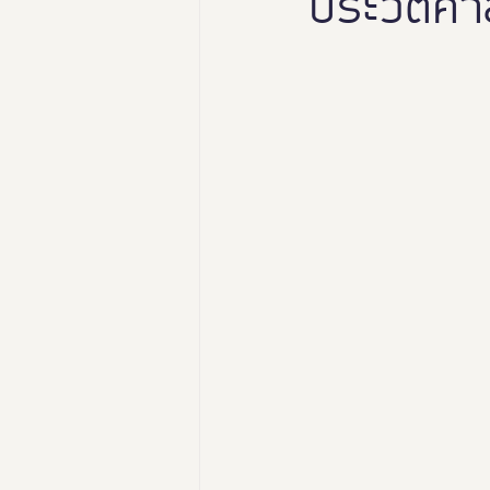
ประวัติศา
นางงามฑูตอารยสถาปัตย์
Thailand Friendly Design Ex