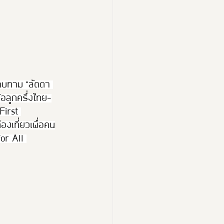
าบทาม "ลัดดา 
อลูกครึ่งไทย-
First 
งเที่ยวเพื่อคน
or All 