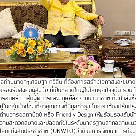
าลท่านนายกฯเศรษฐา ทวีสิน ที่ต้องการสร้างโอกาสและขยา
พื่อรองรับสังคมผู้สูงวัย ที่เป็นตลาดใหญ่ในโลกยุคปัจจุบัน รวมถึ
มครอบครัว กลุ่มผู้พิการและมนุษย์ล้อจากนานาชาติ ที่มีกำลังซื
่ในกลุ่มนักท่องเที่ยวคุณภาพที่มีมูลค่าสูง โดยเราต้องปรับป
้านอารยสถาปัตย์ หรือ Friendly Design ให้พร้อมรองรับนักท่
้รับความสะดวกสบายและปลอดภัยในระดับมาตรฐานสากลตามแ
วโลกแห่งสหประชาชาติ (UNWTO)ว่าด้วยการพัฒนาการท่องเที