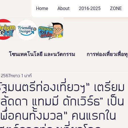
Home
About
2016-2025
ZONE
โซนเทคโนโลยี และนวัตกรรม
การท่องเที่ยวเพื่อ
. 2567
ัฒนธรรม และสินค้าชุมชน
ยาว 1 นาที
งานอดิเรก และของสะสม
รัฐมนตรีท่องเที่ยวฯ” เตรียม
ัดดา แทมมี ดักเวิร์ธ" เป็น
าว
News
Thailand Friendly Design Expo2022
วเพื่อคนทั้งมวล” คนแรกใน
ทั้งมวล คร
นางงามจิตอาสา
Miss Friendly Desig