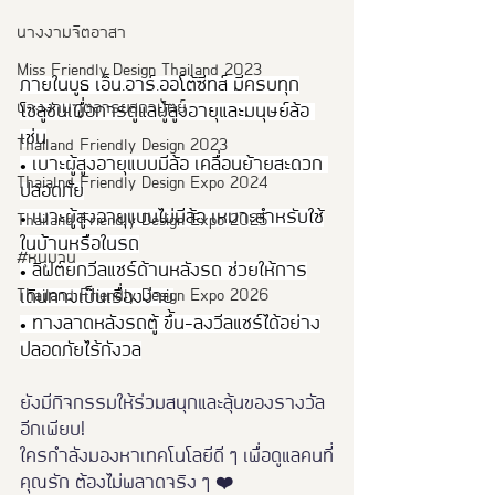
นางงามจิตอาสา
Miss Friendly Design Thailand 2023
ภายในบูธ เอ็น.อาร์.ออโต้ซีทส์ มีครบทุก
นางงามฑูตอารยสถาปัตย์
โซลูชันเพื่อการดูแลผู้สูงอายุและมนุษย์ล้อ 
เช่น
Thailand Friendly Design 2023
• เบาะผู้สูงอายุแบบมีล้อ เคลื่อนย้ายสะดวก 
Thaialnd Friendly Design Expo 2024
ปลอดภัย
• เบาะผู้สูงอายุแบบไม่มีล้อ เหมาะสำหรับใช้
Thailand Friendly Design Expo 2025
ในบ้านหรือในรถ
#หนุมาน
• ลิฟต์ยกวีลแชร์ด้านหลังรถ ช่วยให้การ
Thailand Friendly Design Expo 2026
เดินทางเป็นเรื่องง่าย
• ทางลาดหลังรถตู้ ขึ้น–ลงวีลแชร์ได้อย่าง
ปลอดภัยไร้กังวล
ยังมีกิจกรรมให้ร่วมสนุกและลุ้นของรางวัล
อีกเพียบ!
ใครกำลังมองหาเทคโนโลยีดี ๆ เพื่อดูแลคนที่
คุณรัก ต้องไม่พลาดจริง ๆ ❤️