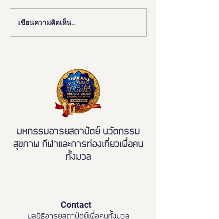
เขียนความคิดเห็น…
งานดี “ยูดี” ที่ทุกคนต้องห้าม
"มูลนิธิอารยสถาปั
พลาด!
มือ ททท. ปักหมุด 
เมืองมรดกโลกเพื่อ
มวล' ยกระดับ Tou
All"
มหกรรมอารยสถาปัตย์ นวัตกรรม
สุขภาพ กีฬาและการท่องเที่ยวเพื่อคน
ทั้งมวล
Contact
มูลนิธิอารยสถาปัตย์เพื่อคนทั้งมวล