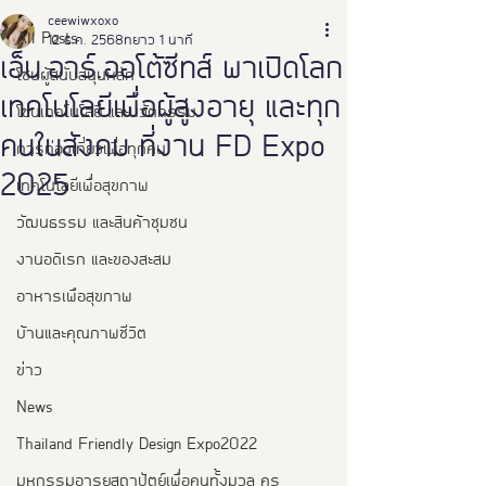
ceewiwxoxo
All Posts
12 ธ.ค. 2568
ยาว 1 นาที
เอ็น.อาร์.ออโต้ซีทส์ พาเปิดโลก
โซนผู้สนับสนุนหลัก
เทคโนโลยีเพื่อผู้สูงอายุ และทุก
โซนเทคโนโลยี และนวัตกรรม
คนในสังคม ที่งาน FD Expo
การท่องเที่ยวเพื่อทุกคน
2025
เทคโนโลยีเพื่อสุขภาพ
วัฒนธรรม และสินค้าชุมชน
งานอดิเรก และของสะสม
อาหารเพือสุขภาพ
บ้านและคุณภาพชีวิต
ข่าว
News
Thailand Friendly Design Expo2022
มหกรรมอารยสถาปัตย์เพื่อคนทั้งมวล คร