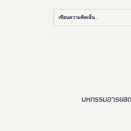
เขียนความคิดเห็น…
🏛️✨ “อยุธยา เมืองมรดกโลก
เพื่อคนทั้งมวล”Ayutthaya
Tourism for Allเปิดมุมมองใหม่…
เที่ยวอยุธยาได้ทุกวัย ทุกสภาพ
ร่างกาย ♿️👵🏻👨‍👩‍👧‍👦
มหกรรมอารยสถาปั