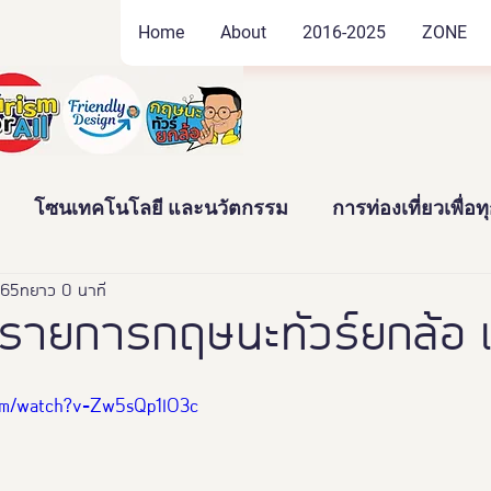
Home
About
2016-2025
ZONE
โซนเทคโนโลยี และนวัตกรรม
การท่องเที่ยวเพื่อ
565
ัฒนธรรม และสินค้าชุมชน
ยาว 0 นาที
งานอดิเรก และของสะสม
รายการกฤษนะทัวร์ยกล้อ เ
าว
News
Thailand Friendly Design Expo2022
com/watch?v=Zw5sQp1lO3c
ทั้งมวล คร
นางงามจิตอาสา
Miss Friendly Desig