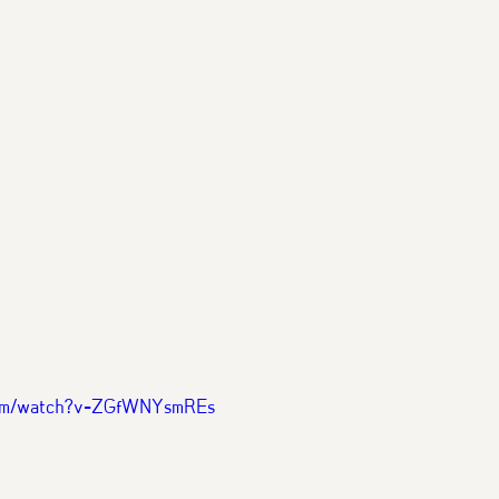
Thailand Friendly Design 2023
Thaialnd Friendly D
po 2025
#หนุมาน
Thailand Friendly Design Expo
.com/watch?v=ZGfWNYsmREs