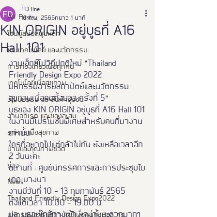
FD line
All Posts
13 ก.พ. 2565
ยาว 1 นาที
KIN ORIGIN อยู่บูธที่ A16
โซนผู้สนับสนุนหลัก
Hall 101
โซนเทคโนโลยี และนวัตกรรม
งานเอ็กซ์โปวิถีปกติใหม่ “Thailand 
การท่องเที่ยวเพื่อทุกคน
Friendly Design Expo 2022
เทคโนโลยีเพื่อสุขภาพ
มหกรรมอารยสถาปัตย์และนวัตกรรม
สุขภาพเพื่อคนทั้งมวล ครั้งที่ 5”
วัฒนธรรม และสินค้าชุมชน
บูธของ KIN ORIGIN อยู่บูธที่ A16 Hall 101
งานอดิเรก และของสะสม
ในงานมีโปรโมชั่นพิเศษสำหรับคนที่มางาน
อาหารเพือสุขภาพ
เท่านั้น
ใครที่อยากไปแต่กลัวไม่ทัน ยังเหลือเวลาอีก 
บ้านและคุณภาพชีวิต
2 วันนะคะ
ข่าว
สถานที่ : ศูนย์นิทรรศการและการประชุมไบ
เทค บางนา
News
งานมีวันที่ 10 - 13 กุมภาพันธ์ 2565
Thailand Friendly Design Expo2022
ตั้งแต่เวลา 10.00 - 19.00 น.
ปล. บูธอยู่ใกล้ทางเข้า หาง่ายสะดวกมากๆ 
มหกรรมอารยสถาปัตย์เพื่อคนทั้งมวล คร