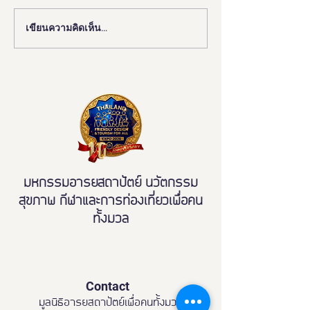
เขียนความคิดเห็น…
งานดี “ยูดี” ที่ทุกคนต้องห้าม
"มูลนิธิอารยสถาปั
พลาด!
มือ ททท. ปักหมุด 
เมืองมรดกโลกเพื่อ
มวล' ยกระดับ Tou
All"
มหกรรมอารยสถาปัตย์ นวัตกรรม
สุขภาพ กีฬาและการท่องเที่ยวเพื่อคน
ทั้งมวล
Contact
มูลนิธิอารยสถาปัตย์เพื่อคนทั้งมวล