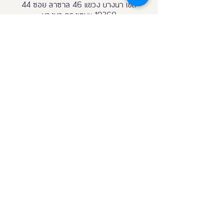
44 ซอย ลาซาล 46 แขวง บางนา เขต
บางนา กรุงเทพฯ 10260
Email:
Fdexpo.th@gmail.com
081 - 855 - 1199
098 - 119 - 9888
Partnership