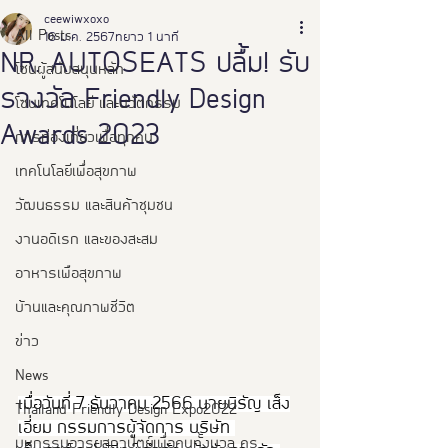
ceewiwxoxo
All Posts
16 ม.ค. 2567
ยาว 1 นาที
NR. AUTOSEATS ปลื้ม! รับ
โซนผู้สนับสนุนหลัก
รางวัล Friendly Design
โซนเทคโนโลยี และนวัตกรรม
Awards 2023
การท่องเที่ยวเพื่อทุกคน
เทคโนโลยีเพื่อสุขภาพ
วัฒนธรรม และสินค้าชุมชน
งานอดิเรก และของสะสม
อาหารเพือสุขภาพ
บ้านและคุณภาพชีวิต
ข่าว
News
เมื่อวันที่ 7 ธันวาคม 2566 นายนิรัญ เส็ง
Thailand Friendly Design Expo2022
เอี่ยม กรรมการผู้จัดการ บริษัท 
มหกรรมอารยสถาปัตย์เพื่อคนทั้งมวล คร