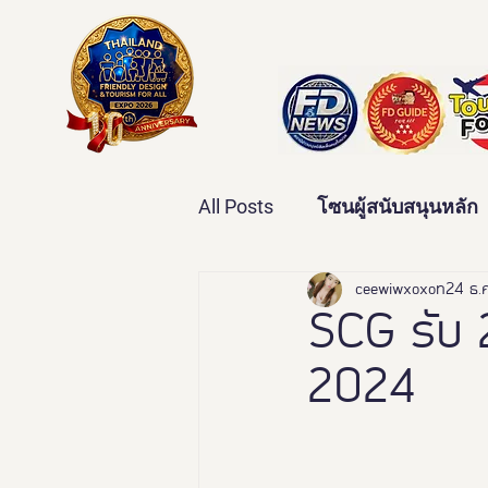
All Posts
โซนผู้สนับสนุนหลัก
เทคโนโลยีเพื่อสุขภาพ
ceewiwxoxo
24 ธ.
ว
SCG รับ 2
2024
บ้านและคุณภาพชีวิต
ข่
มหกรรมอารยสถาปัตย์เพื่อคน