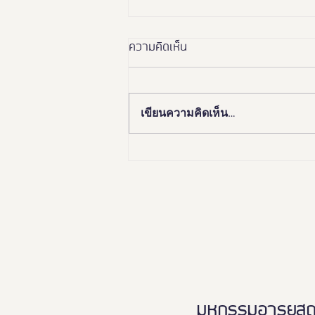
ความคิดเห็น
เขียนความคิดเห็น…
🏛️✨ “อยุธยา เมืองมรดกโลก
เพื่อคนทั้งมวล”Ayutthaya
Tourism for Allเปิดมุมมองใหม่…
เที่ยวอยุธยาได้ทุกวัย ทุกสภาพ
ร่างกาย ♿️👵🏻👨‍👩‍👧‍👦
มหกรรมอารยสถาปั