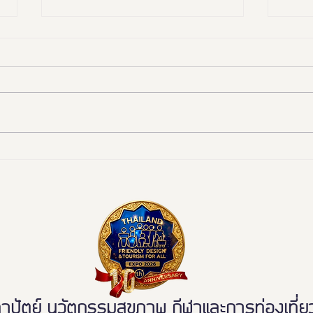
งานดี “ยูดี” ที่ทุกคนต้องห้าม
"มูลน
พลาด!
ททท. 
มรดก
ระดับ
ตย์ นวัตกรรมสุขภาพ กีฬาและการท่องเที่ยวเ