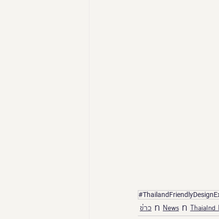
#ThailandFriendlyDesign
ข่าว
News
Thaialnd