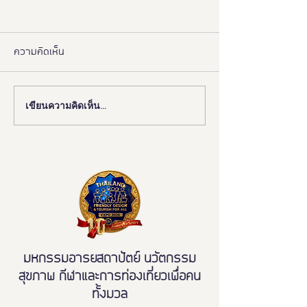
ความคิดเห็น
เขียนความคิดเห็น…
งานดี “ยูดี” ที่ทุกคนต้องห้าม
"มูลนิธิอารยสถาปั
พลาด!
มือ ททท. ปักหมุด 
เมืองมรดกโลกเพื่อ
มวล' ยกระดับ Tou
All"
มหกรรมอารยสถาปัตย์ นวัตกรรม
สุขภาพ กีฬาและการท่องเที่ยวเพื่อคน
ทั้งมวล