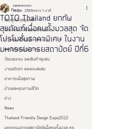
ceewiwxoxo
All Posts
14 ธ.ค. 2565
ยาว 1 นาที
TOTO Thailand ยกทัพ
โซนผู้สนับสนุนหลัก
สุขภัณฑ์เพื่อคนทั้งมวลสุด จัด
โซนเทคโนโลยี และนวัตกรรม
โปรโมชั่นราคาพิเศษ ในงาน
การท่องเที่ยวเพื่อทุกคน
มหกรรมอารยสถาปัตย์ ปีที่6
เทคโนโลยีเพื่อสุขภาพ
วัฒนธรรม และสินค้าชุมชน
งานอดิเรก และของสะสม
อาหารเพือสุขภาพ
บ้านและคุณภาพชีวิต
ข่าว
News
Thailand Friendly Design Expo2022
มหกรรมอารยสถาปัตย์เพื่อคนทั้งมวล คร