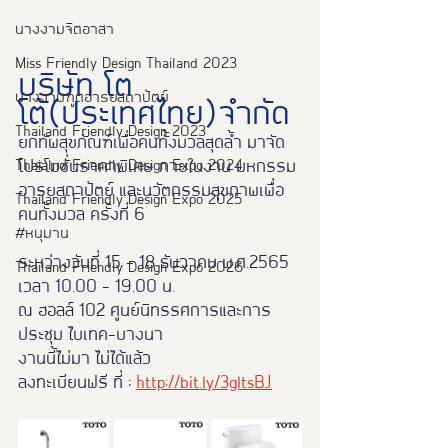
นางงามจิตอาสา
Miss Friendly Design Thailand 2023
บริษัท โต
นางงามฑูตอารยสถาปัตย์
โต้(ประเทศไทย)จำกัด
Thailand Friendly Design 2023
ยกทัพสุขภัณฑ์เพื่อคนทั้งมวลสุดล้ำ มาจัด
Thaialnd Friendly Design Expo 2024
โปรโมชั่นราคาพิเศษ ภายในงาน มหกรรม
อารยสถาปัตย์ และนวัตกรรมสุขภาพเพื่อ
Thailand Friendly Design Expo 2025
คนทั้งมวล ครั้งที่ 6 
#หนุมาน
ระหว่างวันที่ 15 - 18 ธันวาคม พ.ศ.2565 
Thailand Friendly Design Expo 2026
เวลา 10.00 – 19.00 น. 
ณ ฮอลล์ 102 ศูนย์นิทรรศการและการ
ประชุม ไบเทค-บางนา  
งานนี้ไม่มา ไม่ได้แล้ว 
ลงทะเบียนฟรี ที่ : 
http://bit.ly/3gltsBJ