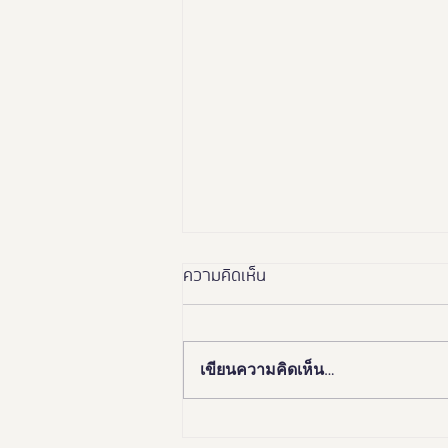
ความคิดเห็น
เขียนความคิดเห็น…
🏛️✨ “อยุธยา เมืองมรดกโลก