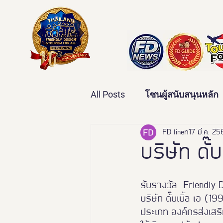
All Posts
โซนผู้สนับสนุนหลัก
เทคโนโลยีเพื่อสุขภาพ
FD line
17 มี.ค. 2
ว
บริษัท ดั
บ้านและคุณภาพชีวิต
ข่
รับรางวัล  Friendly
บริษัท ดั๊บเบิ้ล เอ 
ประเภท องค์กรส่งเสริ
มหกรรมอารยสถาปัตย์เพื่อคน