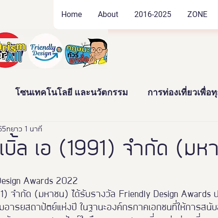
Home
About
2016-2025
ZONE
โซนเทคโนโลยี และนวัตกรรม
การท่องเที่ยวเพื่อ
565
ัฒนธรรม และสินค้าชุมชน
ยาว 1 นาที
งานอดิเรก และของสะสม
๊บเบิ้ล เอ (1991) จำกัด (ม
าว
News
Thailand Friendly Design Expo2022
 Design Awards 2022  
(1991) จำกัด (มหาชน) ได้รับรางวัล Friendly Design Awards
มอารยสถาปัตย์แห่งปี ในฐานะองค์กรภาคเอกชนที่ให้การสนับส
ทั้งมวล คร
นางงามจิตอาสา
Miss Friendly Desig