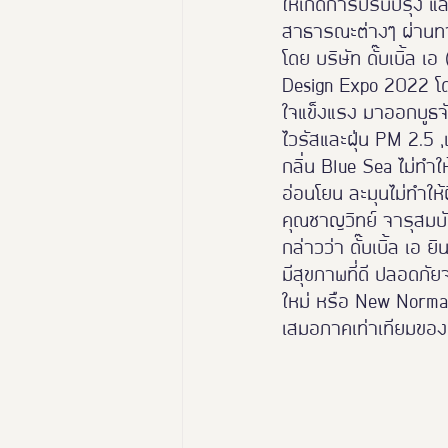
ให้เกิดการปรับปรุง แ
สาธารณะต่างๆ ผ่านทา
นางงามฑูตอารยสถาปัตย์
โดย บริษัท ดั๊บเบิ้ล 
Design Expo 2022 โดยน
ใจแข็งแรง มาออกบูธจ
Thailand Friendly Design Ex
ไวรัสและฝุ่น PM 2.5
กลิ่น Blue Sea ไม่ทำ
อ่อนโยน ละมุนไม่ทำให้ผ
คุณชาญวิทย์ จารุสมบั
กล่าวว่า ดั๊บเบิ้ล เอ 
มีสุขภาพที่ดี ปลอดภั
ใหม่ หรือ New Normal
เสมอภาคเท่าเทียมของผู