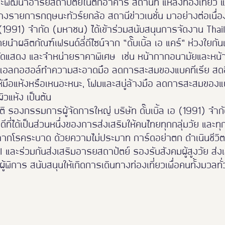
ละพัฒนาอารยสถาปัตย์ในตึกอาคาร สถานที่ แหล่งท่องเที่ยว 
งรายการกฤษนะทัวร์ยกล้อ สถานีข่าวเนชั่น มาอย่างต่อเนื่อ
Thailand Friendly Design 2023
Thaialnd Friendly D
เอ (1991) จำกัด (มหาชน) ได้เข้าร่วมสนับสนุนการจัดงาน Thai
ำผลิตภัณฑ์เฟรนด์ลี่ดีไซน์จาก “ดั๊บเบิ้ล เอ แคร์” ห่วงใยกัน
ัดแสดง และจำหน่ายราคาพิเศษ  เช่น หน้ากากอนามัยและหน้า
po 2025
#หนุมาน
Thailand Friendly Design Expo
 ,แอลกอฮอล์ทำความสะอาดมือ ลดการสะสมของแบคทีเรีย สดชื
ให้มือแห้งหรือเหนอะหนะ, โฟมและสบู่ล้างมือ ลดการสะสมของแ
ิวแห้ง เป็นต้น
ติ รองกรรมการผู้จัดการใหญ่ บริษัท ดั๊บเบิ้ล เอ (1991) จำ
ยินดีที่ได้เป็นส่วนหนึ่งของการส่งเสริมให้คนไทยทุกกลุ่มวัย แล
ยจากโรคระบาด ด้วยความไม่ประมาท การ์ดอย่าตก ดำเนินชีวิต
 และร่วมกันส่งเสริมอารยสถาปัตย์ รองรับสังคมผู้สูงวัย ส่ง
้พิการ สนับสนุนให้เกิดการเดินทางท่องเที่ยวเพื่อคนทั้งมวลทั