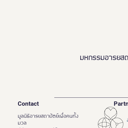
เพื่อคนทั้งมวล”Ayutthaya
Tourism for Allเปิดมุมมองใหม่…
เที่ยวอยุธยาได้ทุกวัย ทุกสภาพ
ร่างกาย ♿️👵🏻👨‍👩‍👧‍👦
มหกรรมอารยสถาปั
Contact
Part
มูลนิธิอารยสถาปัตย์เพื่อคนทั้ง
มวล