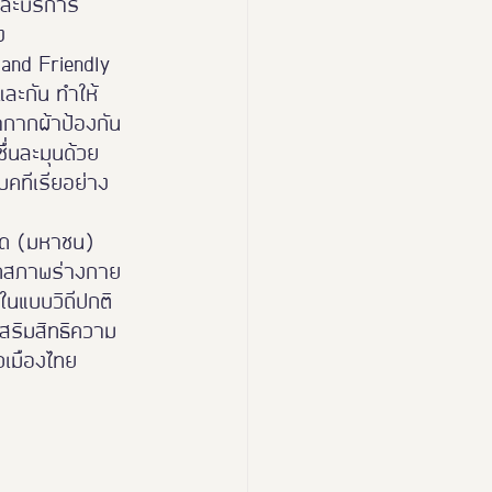
และบริการ
ง
esign Expo 2024
land Friendly 
และกัน ทำให้
กากผ้าป้องกัน
 2026
่นละมุนด้วย
บคทีเรียอย่าง
กัด (มหาชน) 
ะทุกสภาพร่างกาย 
ในแบบวิถีปกติ
เสริมสิทธิความ
่วเมืองไทย