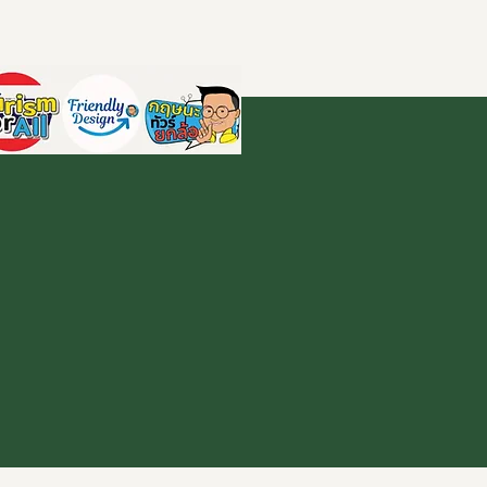
Home
About
2016-2025
ZONE
ivities