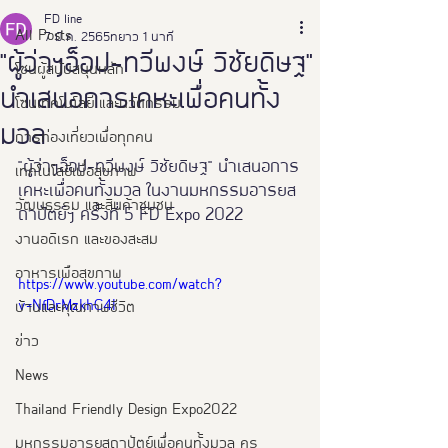
FD line
All Posts
7 มี.ค. 2565
ยาว 1 นาที
"ผู้ว่าฯอ็อป-ทวีพงษ์ วิชัยดิษฐ"
โซนผู้สนับสนุนหลัก
นำเสนอการเคหะเพื่อคนทั้ง
โซนเทคโนโลยี และนวัตกรรม
มวล
การท่องเที่ยวเพื่อทุกคน
"ผู้ว่าฯอ็อป-ทวีพงษ์ วิชัยดิษฐ" นำเสนอการ
เทคโนโลยีเพื่อสุขภาพ
เคหะเพื่อคนทั้งมวล ในงานมหกรรมอารยส
วัฒนธรรม และสินค้าชุมชน
ถาปัตย์ฯ ครั้งที่ 5 FD Expo 2022
งานอดิเรก และของสะสม
อาหารเพือสุขภาพ
https://www.youtube.com/watch?
v=NfDrMzkhC4I
บ้านและคุณภาพชีวิต
ข่าว
News
Thailand Friendly Design Expo2022
มหกรรมอารยสถาปัตย์เพื่อคนทั้งมวล คร