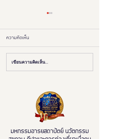
ความคิดเห็น
เขียนความคิดเห็น…
📰 “ห้องสุขาเพื่อทุกคน” เปิด
งานดี “ยูดี” ที่ทุ
ตัวนวัตกรรมเฟรนด์ลี่ดีไซน์
พลาด!
โมเดลใหม่ ฉบับผู้ใช้งานจริง
ขจัดความเหลื่อมล้ำ สู่การ
เข้าถึงบริการสาธารณะ
อย่างเท่าเทียม
มหกรรมอารยสถาปัตย์ นวัตกรรม