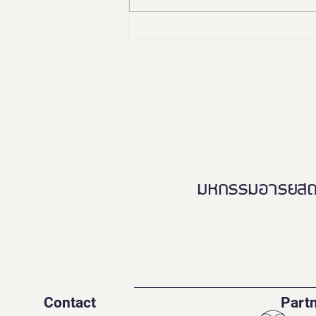
🏛️✨ “อยุธยา เมืองมรดกโลก
เพื่อคนทั้งมวล”Ayutthaya
Tourism for Allเปิดมุมมองใหม่…
เที่ยวอยุธยาได้ทุกวัย ทุกสภาพ
ร่างกาย ♿️👵🏻👨‍👩‍👧‍👦
มหกรรมอารยสถาปั
Contact
Part