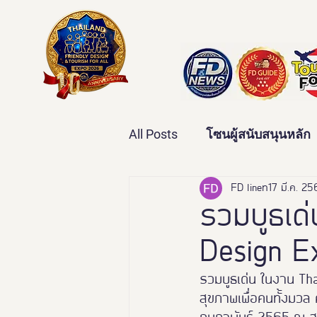
All Posts
โซนผู้สนับสนุนหลัก
เทคโนโลยีเพื่อสุขภาพ
FD line
17 มี.ค. 2
ว
รวมบูธเด่
Design E
บ้านและคุณภาพชีวิต
ข่
รวมบูธเด่น ในงาน Th
สุขภาพเพื่อคนทั้งมวล ค
มหกรรมอารยสถาปัตย์เพื่อคน