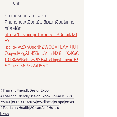
บาท
รีบสมัครด่วน อย่ารอช้า ! 
ศึกษารายละเอียดเพิ่มเติมและเงื่อนไขการ
สมัครได้ที่: 
https://bds.sme.go.th/Service/Detail/121
8?
fbclid=IwZXh0bgNhZW0CMTEAAR1UT
OaqweMkgAL453i_UVhnfNX8cHXzKoC
1DT3QWKehk2vfiSE4Lx0nps0_aem_Ff
S0Ffqrjin6BckAfH5tfQ
#ThailandFriendlyDesignExpo
#ThailandFriendlyDesignExpo2024
#FDEXPO
#MICE
#FDEXPO2024
#Wellness
#Expo
#สสว
#Tourism
#Health
#CleanAir
#Hotels
News