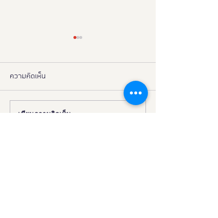
ความคิดเห็น
เขียนความคิดเห็น…
งานดี “ยูดี” ที่ทุกคนต้องห้าม
"มูลนิธิอารยสถาปั
พลาด!
มือ ททท. ปักหมุด 
เมืองมรดกโลกเพื่อ
มวล' ยกระดับ Tou
All"