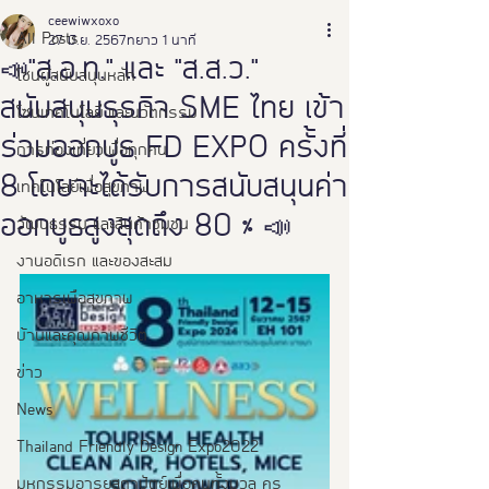
ceewiwxoxo
All Posts
27 มิ.ย. 2567
ยาว 1 นาที
📣"ส.อ.ท." และ "ส.ส.ว."
โซนผู้สนับสนุนหลัก
สนับสนุนธุรกิจ SME ไทย เข้า
โซนเทคโนโลยี และนวัตกรรม
ร่วมออกบูธ FD EXPO ครั้งที่
การท่องเที่ยวเพื่อทุกคน
8 โดยจะได้รับการสนับสนุนค่า
เทคโนโลยีเพื่อสุขภาพ
ออกบูธสูงสุดถึง 80 % 📣
วัฒนธรรม และสินค้าชุมชน
งานอดิเรก และของสะสม
อาหารเพือสุขภาพ
บ้านและคุณภาพชีวิต
ข่าว
News
Thailand Friendly Design Expo2022
มหกรรมอารยสถาปัตย์เพื่อคนทั้งมวล คร