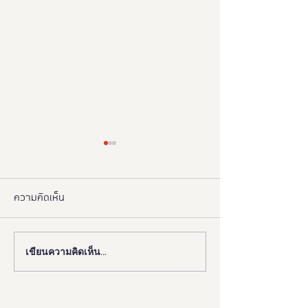
ความคิดเห็น
เขียนความคิดเห็น…
งานดี “ยูดี” ที่ทุกคนต้องห้าม
"มูลนิธิอารยสถาปั
พลาด!
มือ ททท. ปักหมุด 
เมืองมรดกโลกเพื่อ
มวล' ยกระดับ Tou