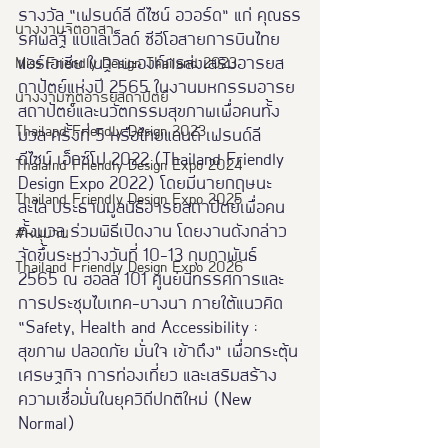
รางวัล “เฟรนด์ลี ดีไซน์ อวอร์ด” แก่ คุณธร
นางงามจิตอาสา
รศพลฐ์ แบแลเว็ลด์ ซีอีโอสายการบินไทย
แอร์เอเชีย ในฐานะองค์กรส่งเสริมอารยส
Miss Friendly Design Thailand 2023
ถาปัตย์แห่งปี 2565 ในงานมหกรรมอารย
นางงามฑูตอารยสถาปัตย์
สถาปัตย์และนวัตกรรมสุขภาพเพื่อคนทั้ง
Thailand Friendly Design 2023
มวล ครั้งที่ 5 หรือไทยแลนด์ เฟรนด์ลี 
ดีไซน์ เอ็กซ์โป 2022 (Thailand Friendly 
Thaialnd Friendly Design Expo 2024
Design Expo 2022) โดยมีนายกฤษนะ 
Thailand Friendly Design Expo 2025
ละไล ประธานมูลนิธิอารยสถาปัตย์เพื่อคน
ทั้งมวล ร่วมพิธีเปิดงาน โดยงานดังกล่าว
#หนุมาน
จัดขึ้นระหว่างวันที่ 10-13 กุมภาพันธ์ 
Thailand Friendly Design Expo 2026
2565 ณ ฮอลล์ 101 ศูนย์นิทรรศการและ
การประชุมไบเทค-บางนา ภายใต้แนวคิด 
“Safety, Health and Accessibility : 
สุขภาพ ปลอดภัย มั่นใจ เข้าถึง” เพื่อกระตุ้น
เศรษฐกิจ การท่องเที่ยว และเสริมสร้าง
ความเชื่อมั่นในยุควิถีปกติใหม่ (New 
Normal)