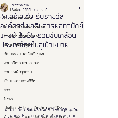
ceewiwxoxo
All Posts
21 เม.ย. 2565
ยาว 1 นาที
✈️แอร์เอเชีย รับรางวัล
โซนผู้สนับสนุนหลัก
องค์กรส่งเสริมอารยสถาปัตย์
โซนเทคโนโลยี และนวัตกรรม
แห่งปี 2565 ร่วมขับเคลื่อน
การท่องเที่ยวเพื่อทุกคน
ประเทศไทยไปสู่เป้าหมาย
เทคโนโลยีเพื่อสุขภาพ
วัฒนธรรม และสินค้าชุมชน
งานอดิเรก และของสะสม
อาหารเพือสุขภาพ
บ้านและคุณภาพชีวิต
ข่าว
News
Thailand Friendly Design Expo2022
นายแพทย์ ประพนธ์ ตั้งศรีเกียรติกุล ผู้ช่วย
รัฐมนตรีประจำสำนักนายกรัฐมนตรี มอบ
มหกรรมอารยสถาปัตย์เพื่อคนทั้งมวล คร