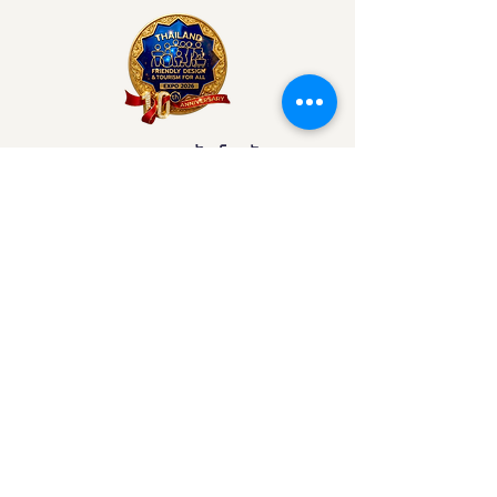
All"
มหกรรมอารยสถาปัตย์ นวัตกรรม
สุขภาพ กีฬาและการท่องเที่ยวเพื่อคน
ทั้งมวล
Contact
มูลนิธิอารยสถาปัตย์เพื่อคนทั้งมวล
44 ซอย ลาซาล 46 แขวง บางนา เขต
บางนา กรุงเทพฯ 10260