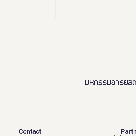
🏛️✨ “อยุธยา เมืองมรดกโลก
เพื่อคนทั้งมวล”Ayutthaya
Tourism for Allเปิดมุมมองใหม่…
เที่ยวอยุธยาได้ทุกวัย ทุกสภาพ
ร่างกาย ♿️👵🏻👨‍👩‍👧‍👦
มหกรรมอารยสถาปั
Contact
Part