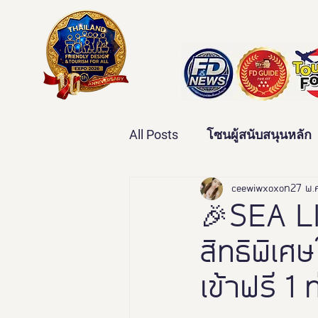
All Posts
โซนผู้สนับสนุนหลัก
เทคโนโลยีเพื่อสุขภาพ
ceewiwxoxo
27 พ.
ว
🎉SEA L
สิทธิพิเศษ
บ้านและคุณภาพชีวิต
ข่
เข้าฟรี 1 ท
มหกรรมอารยสถาปัตย์เพื่อคน