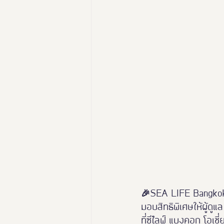
นางงามฑูตอารยสถาปัตย์
Thailand Friendly Design Ex
🎉SEA LIFE Bangko
มอบสิทธิพิเศษให้ผู้ดูแล
ที่ซีไลฟ์ แบงคอก โอเชี