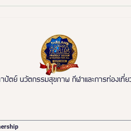
งานดี “ยูดี” ที่ทุกคนต้องห้าม
"มูลน
พลาด!
ททท. 
มรดก
ระดับ
ตย์ นวัตกรรมสุขภาพ กีฬาและการท่องเที่ยวเ
nership