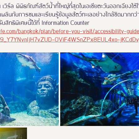
 เวิร์ล พิพิธภัณฑ์สัตว์น้ำที่ใหญ่ที่สุดในเอเชียตะวันออกเฉียงใ
ลิดเพลินกับการชมและเรียนรู้ข้อมูลสัตว์ทะเลอย่างใกล้ชิดมากกว
บสิทธิพิเศษนี้ได้ที่ Information Counter
ife.com/bangkok/plan/before-you-visit/accessibility-guid
4gK9_Y7YNvnIjH7vZUD-OViF4WSnZPx8EUL4xo-jKCdDv