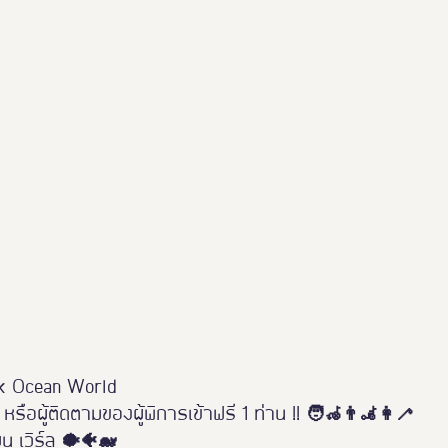
Thailand Friendly Design 2023
Thaialnd Friendly D
po 2025
#หนุมาน
Thailand Friendly Design Expo
k Ocean World 
 หรือผู้ติดตามของผู้พิการเข้าฟรี 1 ท่าน !! 🧑‍🦽👨‍🦼👩‍🦯
่ยน เวิร์ล 🐡🐠🐋