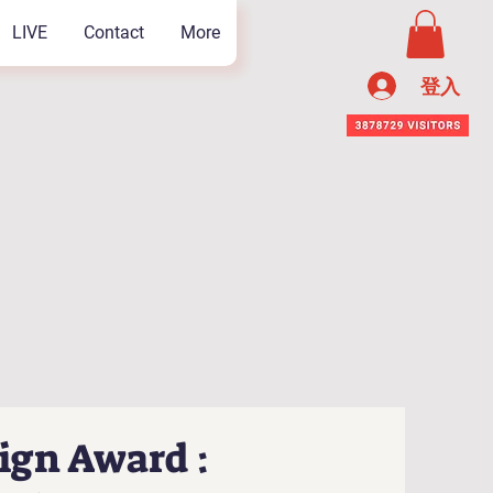
LIVE
Contact
More
登入
ign Award :