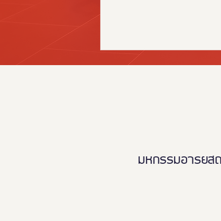
舞台上展现更强的竞争力。 这
有传奇意义的盛会，也是一股
国社会迈向“不让任何人掉队”
量！ 今年年底，让我们相约 FD 
2026，即 “Thailand Friendly De
Health Innovation & Tourism for
EXPO 2026：第十届泰国友
创新与全民旅游国际博览会”。
以 “Friendly Longevity for Al
聚焦创新、科技、设计与旅游
不同年龄与不同身体状况的人
质量、幸福且长寿的美好生活。 F
2026 是东盟地区规模领先的
มหกรรมอารยสถาปั
汇聚面向老年人、康复人群、
及残障人士的健康产品与创新
展示“不让任何人掉队”的友好
碍环境建设，以及全民旅游的
⛓️‍💥 为