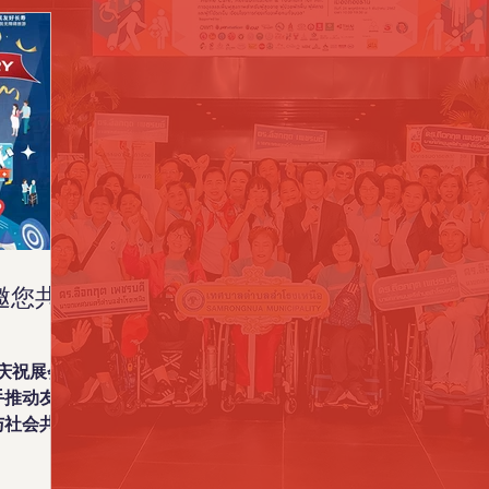
 诚邀您共
共同庆祝展会
手推动友好
与社会共
士、老年人
泰国在国际