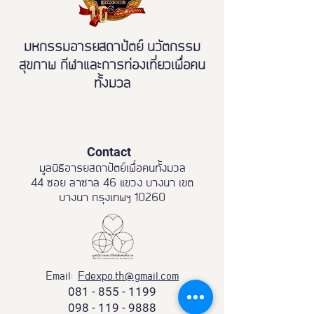
Longevity for All” 为主题，聚焦创新、科
技、设计与旅游，致力于为不同年龄与不
同身体状况的人群，创造高质量、幸福且
มหกรรมอารยสถาปัตย์ นวัตกรรม
长寿的美好生活。 FD Expo 2026 是东盟
สุขภาพ กีฬาและการท่องเที่ยวเพื่อคน
地区规模领先的展会之一，汇聚面向老年
ทั้งมวล
人、康复人群、轮椅使用者及残障人士的
健康产品与创新成果，全面展示“不让任何
人掉队”的友好设计、无障碍环境建设，以
及全民旅游的最新发展！ ⛓️‍💥 为
Contact
มูลนิธิอารยสถาปัตย์เพื่อคนทั้งมวล
44 ซอย ลาซาล 46 แขวง บางนา เขต
บางนา กรุงเทพฯ 10260
Email:
Fdexpo.th@gmail.com
081 - 855 - 1199
098 - 119 - 9888