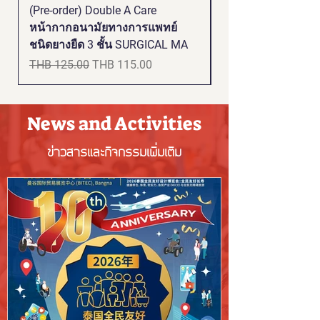
(Pre-order) Double A Care
Double A Care เจ
หน้ากากอนามัยทางการแพทย์
สะอาดมือ ไม่ใช้น้ำ 
ชนิดยางยืด 3 ชั้น SURGICAL MA
ขนาด 450 ml.
一般價格
促銷價格
一般價格
THB 125.00
THB 115.00
THB 150.00
News and Activities
ข่าวสารและกิจกรรมเพิ่มเติม