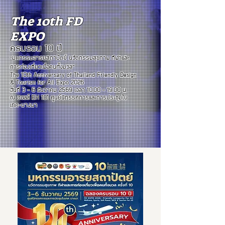
The 10th FD
EXPO
ครบรอบ 10 ปี
มหกรรมอารยสถาปัตย์ นวัตกรรมสุขภาพ กีฬาและ
“
การท่องเที่ยวเพื่อคนทั้งมวล”
The 10th Anniversary of Thailand Friendly Design
& Tourism for All Expo 2026
วันที่ 3 - 6 ธันวาคม 2569 เวลา
10.00 - 19.00
น.
ณ ฮอลล์ EH 101 ศูนย์นิทรรศการและการประชุมไบ
เทค-บางนา