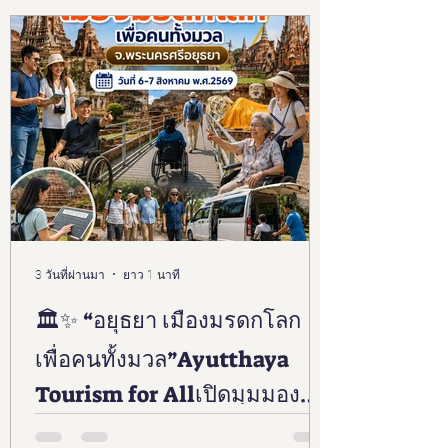
3 วันที่ผ่านมา
ยาว 1 นาที
🏛️✨ “อยุธยา เมืองมรดกโลก
เพื่อคนทั้งมวล”Ayutthaya
Tourism for Allเปิดมุมมอง
ใหม่…เที่ยวอยุธยาได้ทุกวัย ทุก
มูลนิธิอารยสถาปัตย์เพื่อคนทั้งมวล และเครือข่าย