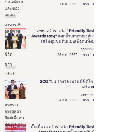
งานอดิเรก
3 ม.ค. 2568
ยาว 1 นาที
และของ
สะสม
อาหารเพื
อพท. คว้ารางวัล “Friendly Design
อสุขภาพ
Awards 2024” ตอกย้ำบทบาทองค์กรส่ง
เสริมชุมชนต้นแบบเพื่อคนทั้งมวล
บ้านและ
คุณภาพ
ceewiwxoxo
ชีวิต
26 ธ.ค. 2567
ยาว 1 นาที
ข่าว
News
SCG รับ 2 รางวัล เฟรนด์ลี่ ดีไซน์ อ
Thailand
Friendly
วอร์ด 2024
Design
ceewiwxoxo
Expo2022
24 ธ.ค. 2567
ยาว 1 นาที
มหกรรม
อารยสถา
ปัตย์เพื่อคน
ทั้งมวล คร
ดั๊บเบิ้ล เอ คว้ารางวัล Friendly Design