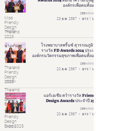
Awards 2024 ตอกย้ำความเป็นผู้นำ
นางงามจิต
องค์กรเพื่อคนทั้งมวล
อาสา
ceewiwxoxo
Miss
23 ธ.ค. 2567
ยาว 1 นาที
Friendly
Design
Thailand
2023
โรงพยาบาลพริ้นซ์ สุวรรณภูมิ รับ
นางงามฑู
รางวัล FD Awards 2024 ประเภท
ตอารยสถา
องค์กรนวัตกรรมสุขภาพเพื่อคนทั้งมวล
ปัตย์
ceewiwxoxo
Thailand
20 ธ.ค. 2567
ยาว 1 นาที
Friendly
Design
2023
Thaialnd
Friendly
แอร์เอเชีย คว้ารางวัล Friendly
Design
Design Awards ประจำปี 2567
Expo 2024
ceewiwxoxo
Thailand
20 ธ.ค. 2567
ยาว 1 นาที
Friendly
Design
Expo 2025