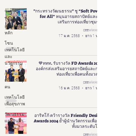
All Posts
"กระทรวงวัฒนธรรม" ชู “Soft Power
for All” หนุนอารยสถาปัตย์และส่ง
โซนผู้
เสริมการท่องเที่ยวชุมชน
สนับสนุน
ceewiwxoxo
หลัก
17 ม.ค. 2568
ยาว 1 นาที
โซน
เทคโนโลยี
และ
💙ททท. รับรางวัล FD Awards 2024
นวัตกรรม
องค์กรส่งเสริมอารยสถาปัตย์และการ
การท่อง
ท่องเที่ยวเพื่อคนทั้งมวล ✨
เที่ยวเพื่อทุก
ceewiwxoxo
คน
16 ม.ค. 2568
ยาว 1 นาที
เทคโนโลยี
เพื่อสุขภาพ
วัฒนธรรม
อาริทโก้ คว้ารางวัล Friendly Design
Awards 2024 ย้ำผู้นำนวัตกรรมเพื่อคน
และสินค้า
ทั้งมวลระดับโลก
ชุมชน
ceewiwxoxo