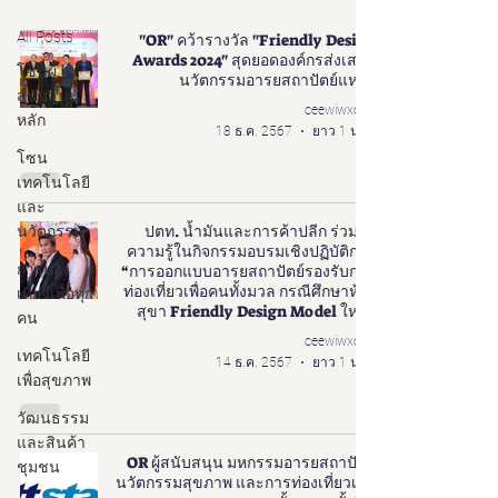
All Posts
"OR" คว้ารางวัล "Friendly Design
Awards 2024" สุดยอดองค์กรส่งเสริม
โซนผู้
นวัตกรรมอารยสถาปัตย์แห่งปี
สนับสนุน
ceewiwxoxo
หลัก
18 ธ.ค. 2567
ยาว 1 นาที
โซน
เทคโนโลยี
และ
ปตท. น้ำมันและการค้าปลีก ร่วมให้
นวัตกรรม
ความรู้ในกิจกรรมอบรมเชิงปฏิบัติการ
การท่อง
“การออกแบบอารยสถาปัตย์รองรับการ
ท่องเที่ยวเพื่อคนทั้งมวล กรณีศึกษาห้อง
เที่ยวเพื่อทุก
สุขา Friendly Design Model ใหม่”
คน
ceewiwxoxo
เทคโนโลยี
14 ธ.ค. 2567
ยาว 1 นาที
เพื่อสุขภาพ
วัฒนธรรม
และสินค้า
OR ผู้สนับสนุน มหกรรมอารยสถาปัตย์
ชุมชน
นวัตกรรมสุขภาพ และการท่องเที่ยวเพื่อ