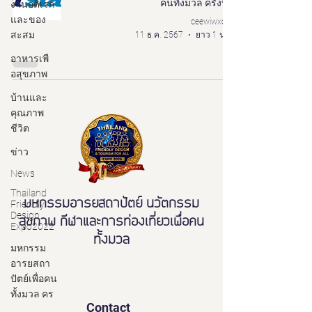
คนทั้งมวล ครั้งที่ 8
งานอดิเรก
และของ
ceewiwxoxo
สะสม
11 ธ.ค. 2567
ยาว 1 นาที
อาหารเพื
อสุขภาพ
บ้านและ
คุณภาพ
ชีวิต
ข่าว
News
Thailand
มหกรรมอารยสถาปัตย์ นวัตกรรม
Friendly
Design
สุขภาพ กีฬาและการท่องเที่ยวเพื่อคน
Expo2022
ทั้งมวล
มหกรรม
อารยสถา
ปัตย์เพื่อคน
ทั้งมวล คร
Contact