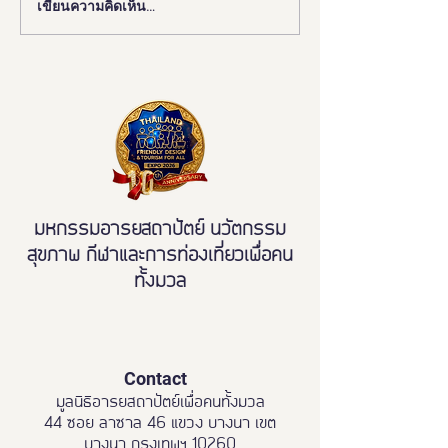
เขียนความคิดเห็น…
งานดี “ยูดี” ที่ทุกคนต้องห้าม
"มูลนิธิอารยสถาปั
พลาด!
มือ ททท. ปักหมุด 
เมืองมรดกโลกเพื่อ
มวล' ยกระดับ Tou
All"
มหกรรมอารยสถาปัตย์ นวัตกรรม
สุขภาพ กีฬาและการท่องเที่ยวเพื่อคน
ทั้งมวล
Contact
มูลนิธิอารยสถาปัตย์เพื่อคนทั้งมวล
44 ซอย ลาซาล 46 แขวง บางนา เขต
บางนา กรุงเทพฯ 10260