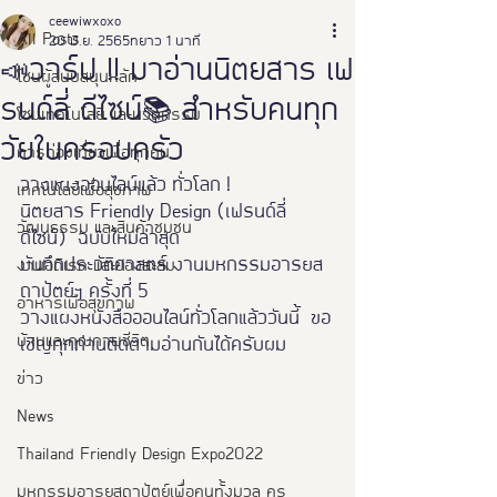
ceewiwxoxo
All Posts
20 มิ.ย. 2565
ยาว 1 นาที
📣วาร์ป !! มาอ่านนิตยสาร เฟ
โซนผู้สนับสนุนหลัก
รนด์ลี่ ดีไซน์📚 สำหรับคนทุก
โซนเทคโนโลยี และนวัตกรรม
วัยในครอบครัว
การท่องเที่ยวเพื่อทุกคน
วางแผงออนไลน์แล้ว ทั่วโลก !
เทคโนโลยีเพื่อสุขภาพ
นิตยสาร Friendly Design (เฟรนด์ลี่ 
วัฒนธรรม และสินค้าชุมชน
ดีไซน์)  ฉบับใหม่ล่าสุด
บันทึกประวัติศาสตร์ งานมหกรรมอารยส
งานอดิเรก และของสะสม
ถาปัตย์ฯ ครั้งที่ 5
อาหารเพือสุขภาพ
วางแผงหนังสือออนไลน์ทั่วโลกแล้ววันนี้  ขอ
บ้านและคุณภาพชีวิต
เชิญทุกท่านติดตามอ่านกันได้ครับผม
ข่าว
News
Thailand Friendly Design Expo2022
มหกรรมอารยสถาปัตย์เพื่อคนทั้งมวล คร