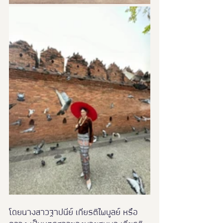
โดยนางสาวฐาปนีย์ เกียรติไพบูลย์ หรือ